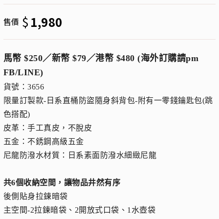
$
1,980
售價
馬幣 $250／新幣 $79／港幣 $480 (海外訂購請pm
FB/LINE)
貨號：3656
限量訂製款-日系直桶防盜隨身斜背包-附有一零錢鑰匙包(跳
色搭配)
皮革：手工真皮，不脫皮
五金：不銹鋼高級五金
尼龍防潑水材質：日系素面防潑水細緻尼龍
共6個收納空間，讓物品井然有序
後側貼身拉鍊暗袋
主空間-2拉鍊暗袋、2開放式口袋、1水壺袋