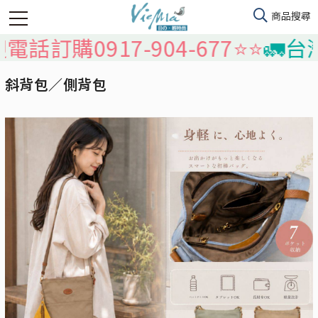
話訂購0917-904-677⭐️⭐️
🚛台灣
斜背包／側背包