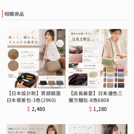
相關商品
【日本設計款】質感緞面
【店長最愛】日系撞色三
日本郵差包-3色(2960)
層方糖包-8色6808
$
2,480
$
1,280