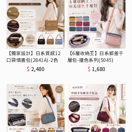
【獨家設計】日系質感12
【6層收納王】日系郵差千
口袋情書包(2841A)-2色
層包-撞色系列(5045)
$
2,480
$
1,680