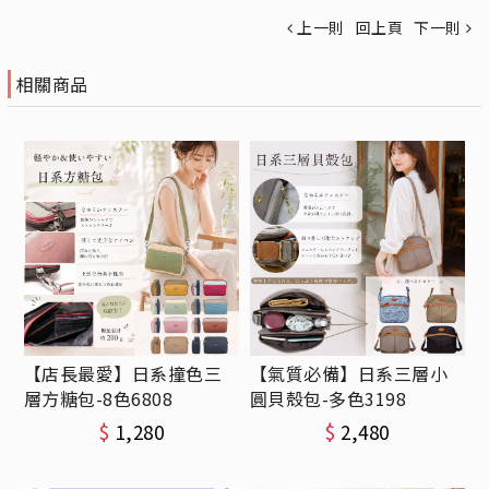
上一則
回上頁
下一則
相關商品
【店長最愛】日系撞色三
【氣質必備】日系三層小
層方糖包-8色6808
圓貝殼包-多色3198
$
1,280
$
2,480