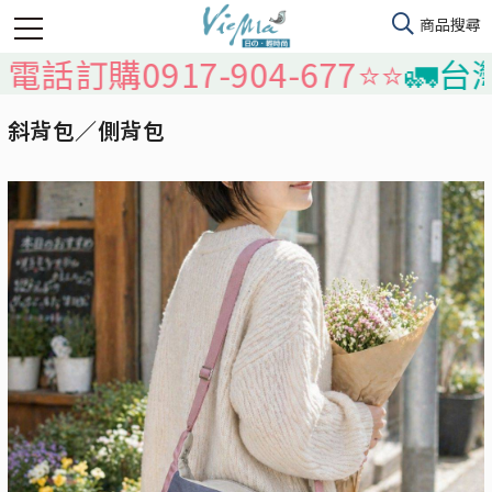
0917-904-677⭐️⭐️
🚛台灣本島
斜背包／側背包