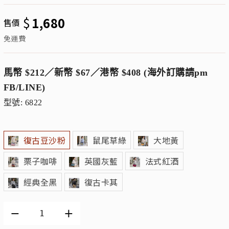
$
1,680
售價
免運費
馬幣 $212／新幣 $67／港幣 $408 (海外訂購請pm
FB/LINE)
型號: 6822
復古豆沙粉
鼠尾草綠
大地黃
栗子咖啡
英國灰藍
法式紅酒
經典全黑
復古卡其