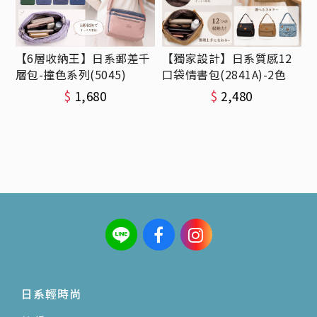
【6層收納王】日系郵差千
【獨家設計】日系質感12
層包-撞色系列(5045)
口袋情書包(2841A)-2色
$
1,680
$
2,480
日系輕時尚