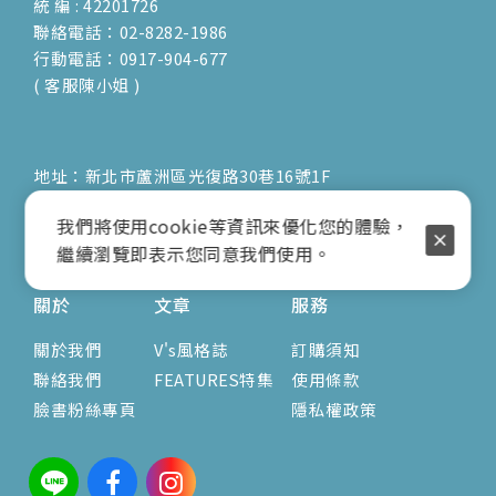
統 編 : 42201726
聯絡電話：02-8282-1986
行動電話：0917-904-677
( 客服陳小姐 )
地址：新北市蘆洲區光復路30巷16號1F
E-mail：vienna.twn@msa.hinet.net
我們將使用cookie等資訊來優化您的體驗，
營業時間：9:00am-17:00pm
繼續瀏覽即表示您同意我們使用。
( 公休日詳見臉書粉專置頂文 )
關於
文章
服務
關於我們
V's風格誌
訂購須知
聯絡我們
FEATURES特集
使用條款
臉書粉絲專頁
隱私權政策