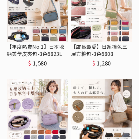
【年度熱賣No.1】日本收
【店長最愛】日系撞色三
納美學皮夾包-8色6823L
層方糖包-8色6808
$
1,580
$
1,280