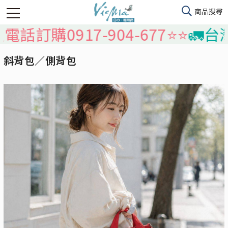
話訂購0917-904-677⭐️⭐️
🚛台灣
斜背包／側背包