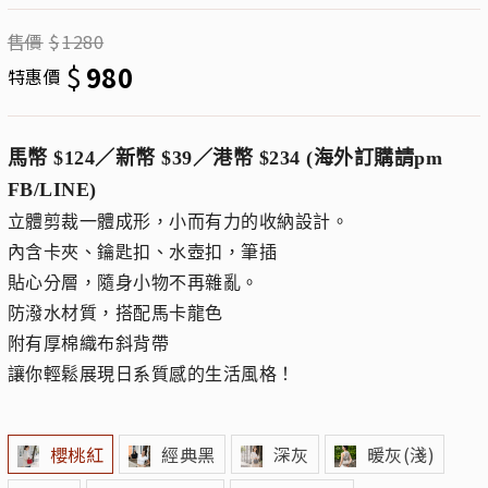
售價
$
1280
$
980
特惠價
馬幣 $124／新幣 $39／港幣 $234 (海外訂購請pm
FB/LINE)
立體剪裁一體成形，小而有力的收納設計。
內含卡夾、鑰匙扣、水壺扣，筆插
貼心分層，隨身小物不再雜亂。
防潑水材質，搭配馬卡龍色
附有厚棉織布斜背帶
讓你輕鬆展現日系質感的生活風格！
櫻桃紅
經典黑
深灰
暖灰(淺)