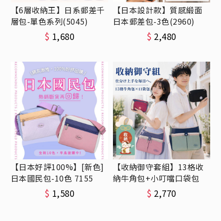
【6層收納王】日系郵差千
【日本設計款】質感緞面
層包-單色系列(5045)
日本郵差包-3色(2960)
$
1,680
$
2,480
【日本好評100%】[新色]
【收納御守套組】13格收
日本國民包-10色 7155
納牛角包+小叮噹口袋包
$
1,580
$
2,770