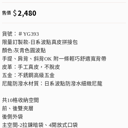
$
2,480
售價
貨號：＃YG393
限量訂製款-日系波點真皮拼接包
顏色:灰青色圓波點
手提、肩背、斜背OK 附一條輕巧舒適寬背帶
皮革：手工真皮，不脫皮
五金：不銹鋼高級五金
尼龍防潑水材質：日系波點防潑水細緻尼龍
共10格收納空間
前、後雙夾層
後側外袋
主空間-2拉鍊暗袋、4開放式口袋