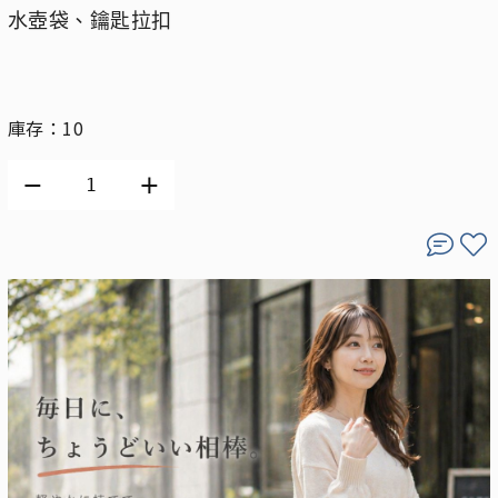
水壺袋、鑰匙拉扣
庫存：10