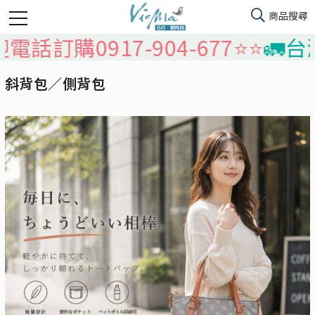
訂購0917-904-677⭐️⭐️
🚛台灣
斜背包／側背包