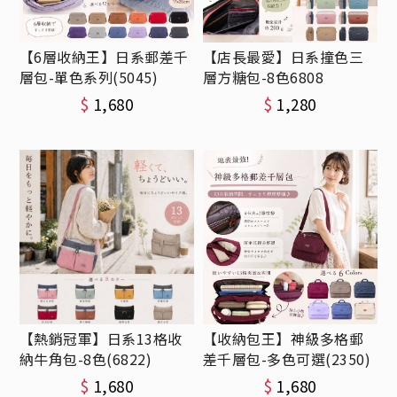
【6層收納王】日系郵差千
【店長最愛】日系撞色三
層包-單色系列(5045)
層方糖包-8色6808
$
1,680
$
1,280
【熱銷冠軍】日系13格收
【收納包王】神級多格郵
納牛角包-8色(6822)
差千層包-多色可選(2350)
$
1,680
$
1,680