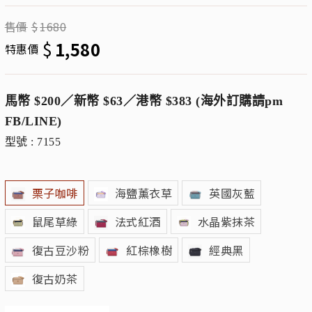
售價
$
1680
$
1,580
特惠價
馬幣 $200／新幣 $63／港幣 $383 (海外訂購請pm
FB/LINE)
型號 : 7155
栗子咖啡
海鹽薰衣草
英國灰藍
鼠尾草綠
法式紅酒
水晶紫抹茶
復古豆沙粉
紅棕橡樹
經典黑
復古奶茶