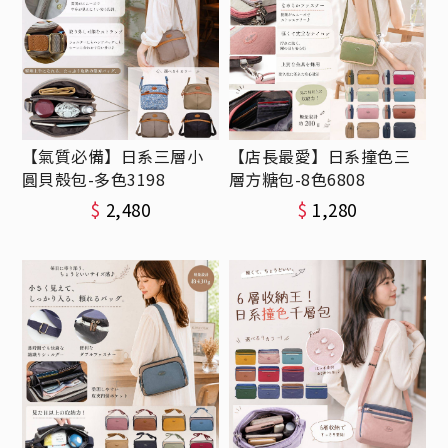
【氣質必備】日系三層小
【店長最愛】日系撞色三
圓貝殼包-多色3198
層方糖包-8色6808
$
2,480
$
1,280