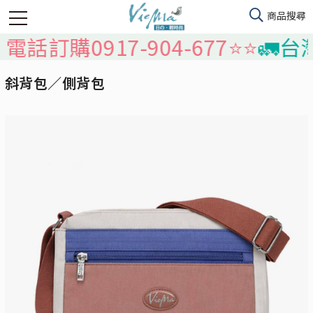
17-904-677⭐️⭐️
🚛台灣本島免運
斜背包／側背包