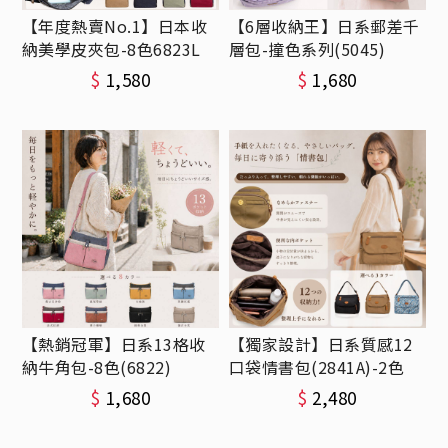
【年度熱賣No.1】日本收
【6層收納王】日系郵差千
納美學皮夾包-8色6823L
層包-撞色系列(5045)
$
1,580
$
1,680
【熱銷冠軍】日系13格收
【獨家設計】日系質感12
納牛角包-8色(6822)
口袋情書包(2841A)-2色
$
1,680
$
2,480