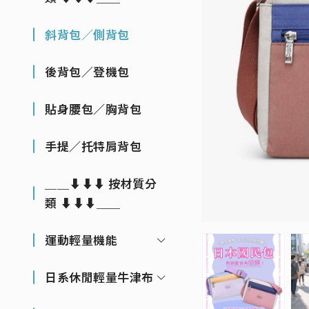
斜背包／側背包
後背包／登機包
貼身腰包／胸背包
手提／托特肩背包
＿＿⬇⬇⬇ 按材質分
類 ⬇⬇⬇＿＿
運動輕量機能
日系休閒輕量牛津布