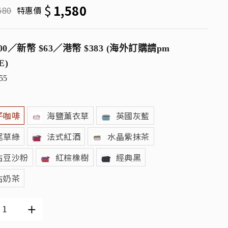
$
1,580
680
特惠價
00／新幣 $63／港幣 $383 (海外訂購請pm
E)
55
子咖啡
海鹽薰衣草
英國灰藍
尾草綠
法式紅酒
水晶紫抹茶
古豆沙粉
紅棕橡樹
經典黑
古奶茶