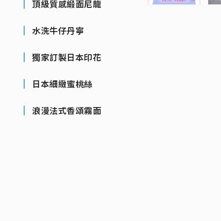
頂級質感緞面尼龍
水洗牛仔丹寧
獨家訂製日本印花
日本細緻蜜桃絲
浪漫法式香頌霧面