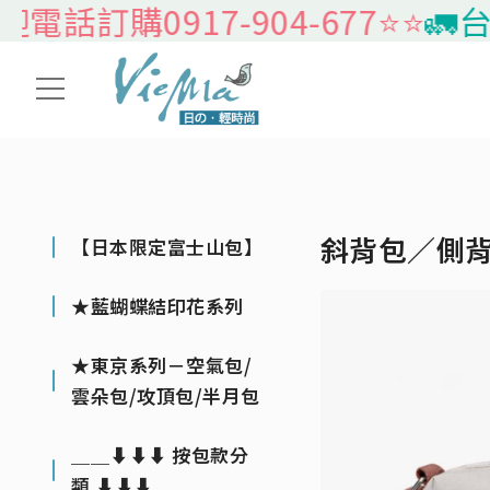
0917-904-677⭐️⭐️
🚛台灣本島
斜背包／側
【日本限定富士山包】
★藍蝴蝶結印花系列
★東京系列－空氣包/
雲朵包/攻頂包/半月包
＿＿⬇⬇⬇ 按包款分
類 ⬇⬇⬇＿＿