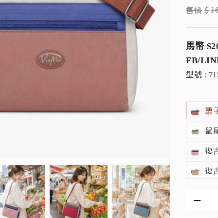
售價
$
1
馬幣 $2
FB/LIN
型號 : 71
栗
鼠
復
復