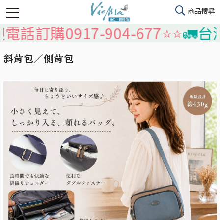
17-904-677⭐️⭐️
🚛台灣本島免運
斜背包／側背包