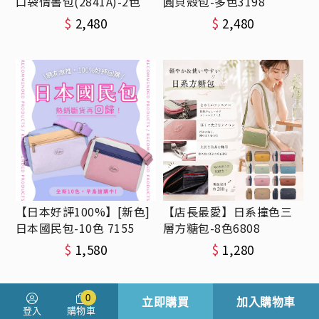
口袋情書包(2841A)-2色
圓貝殼包-多色3198
$
2,480
$
2,480
【日本好評100%】[新色]
【店長最愛】日系撞色三
日本國民包-10色 7155
層方糖包-8色6808
$
1,580
$
1,280
0
立即購買
加入購物車
登入
購物車