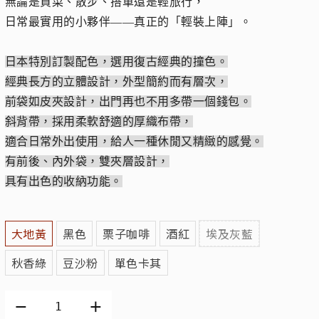
無論是買菜、散步、搭車還是輕旅行，
日常最實用的小夥伴——真正的「輕裝上陣」。
日本特別訂製配色，選用復古經典的撞色。
經典長方的立體設計，外型簡約而有層次，
前袋如皮夾設計，出門再也不用多帶一個錢包。
斜背帶，採用柔軟舒適的厚織布帶，
適合日常外出使用，給人一種休閒又精緻的感覺。
有前後、內外袋，雙夾層設計，
具有出色的收納功能。
大地黃
黑色
栗子咖啡
酒紅
埃及灰藍
秋香綠
豆沙粉
單色卡其