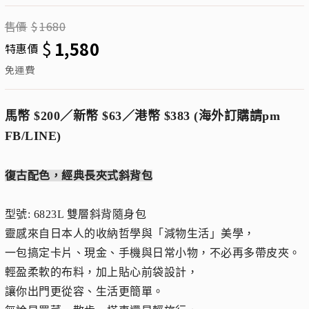
售價
$
1680
$
1,580
特惠價
免運費
馬幣 $200／新幣 $63／港幣 $383 (海外訂購請pm
FB/LINE)
復古配色，經典長夾式斜背包
型號: 6823L 雙層斜背隨身包
靈感來自日本人的收納哲學與「減物生活」美學，
一包搞定卡片、現金、手機與日常小物，不必再多帶皮夾。
輕盈柔軟的布料，加上貼心前袋設計，
讓你出門更從容、生活更簡單。