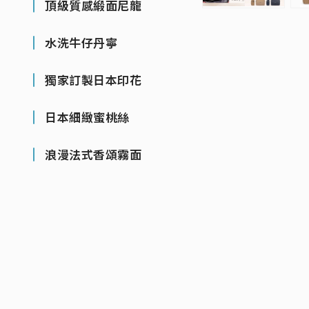
頂級質感緞面尼龍
水洗牛仔丹寧
獨家訂製日本印花
日本細緻蜜桃絲
浪漫法式香頌霧面