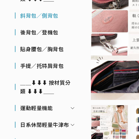
斜背包／側背包
後背包／登機包
貼身腰包／胸背包
手提／托特肩背包
＿＿⬇⬇⬇ 按材質分
類 ⬇⬇⬇＿＿
運動輕量機能
日系休閒輕量牛津布