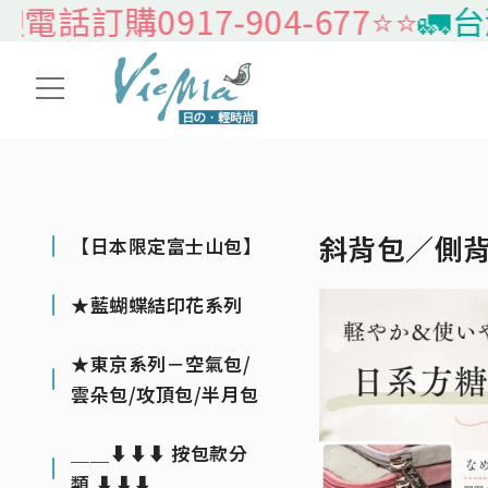
訂購0917-904-677⭐️⭐️
🚛台灣本
斜背包／側
【日本限定富士山包】
★藍蝴蝶結印花系列
★東京系列－空氣包/
雲朵包/攻頂包/半月包
＿＿⬇⬇⬇ 按包款分
類 ⬇⬇⬇＿＿