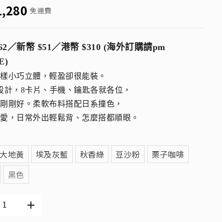
1,280
免運費
62／新幣 $51／港幣 $310 (海外訂購請pm
E)
一樣小巧立體，輕盈卻很能裝。
設計，8卡片、手機、鑰匙各就各位，
門剛剛好。柔軟布料搭配日系撞色，
可愛，日常外出輕鬆背、怎麼搭都順眼。
大地黃
埃及灰藍
秋香綠
豆沙粉
栗子咖啡
黑色