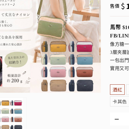
$
售價
馬幣 $1
FB/LIN
像方糖
3層夾層
一包出
實用又
酒紅
卡其色