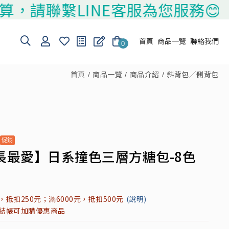
聯繫LINE客服為您服務😊
首頁
商品一覽
聯絡我們
0
首頁
商品一覽
商品介紹
斜背包／側背包
長最愛】日系撞色三層方糖包-8色
元，抵扣250元；滿6000元，抵扣500元
(說明)
元結帳可加購優惠商品