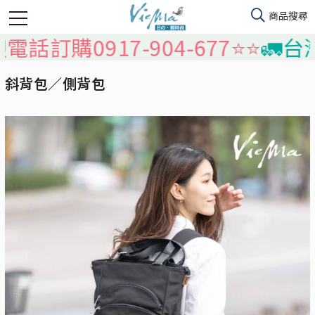
購0917-904-677⭐️⭐️
🚛台灣本
斜背包／側背包