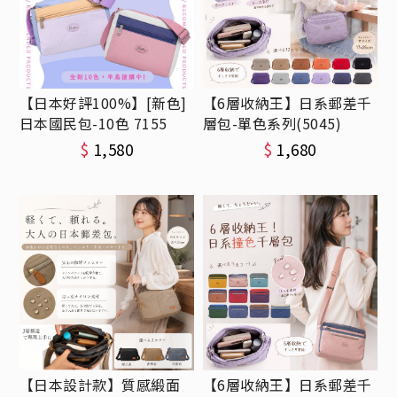
【日本好評100%】[新色]
【6層收納王】日系郵差千
日本國民包-10色 7155
層包-單色系列(5045)
$
1,580
$
1,680
【日本設計款】質感緞面
【6層收納王】日系郵差千