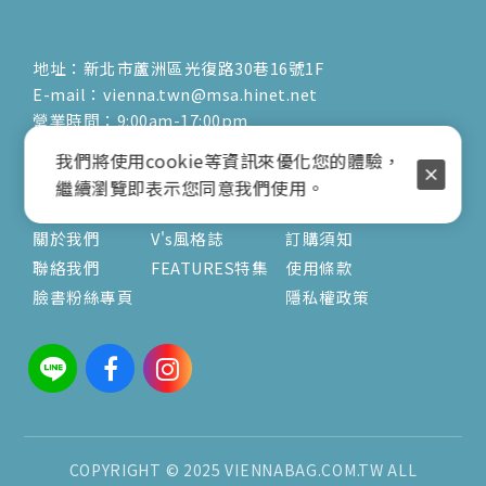
地址：新北市蘆洲區光復路30巷16號1F
E-mail：vienna.twn@msa.hinet.net
營業時間：9:00am-17:00pm
( 公休日詳見臉書粉專置頂文 )
我們將使用cookie等資訊來優化您的體驗，
繼續瀏覽即表示您同意我們使用。
關於
文章
服務
關於我們
V's風格誌
訂購須知
聯絡我們
FEATURES特集
使用條款
臉書粉絲專頁
隱私權政策
COPYRIGHT © 2025 VIENNABAG.COM.TW ALL