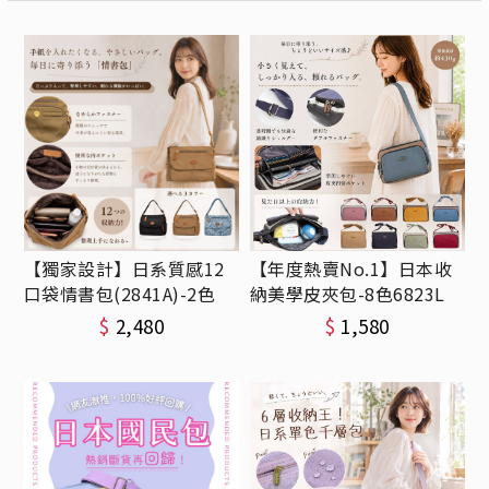
【獨家設計】日系質感12
【年度熱賣No.1】日本收
口袋情書包(2841A)-2色
納美學皮夾包-8色6823L
$
2,480
$
1,580