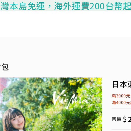
本島免運，海外運費200台幣起算，
背包
日本東
滿3000
滿4000
$
售價