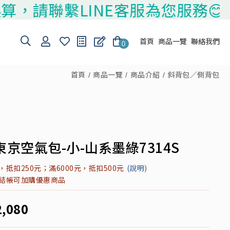
請聯繫LINE客服為您服務😊
首頁
商品一覽
聯絡我們
0
首頁
商品一覽
商品介紹
斜背包／側背包
京空氣包-小-山系墨綠7314S
元，抵扣250元；滿6000元，抵扣500元
(說明)
元結帳可加購優惠商品
2,080