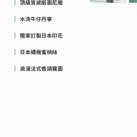
頂級質感緞面尼龍
水洗牛仔丹寧
獨家訂製日本印花
日本細緻蜜桃絲
浪漫法式香頌霧面