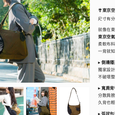
🎐東京
尺寸有分大
就像在
東京空
柔軟布料
一背就
▸ 側邊
獨家設
不破壞
▸ 寬肩背
分散肩
久背也
▸ 弧狀