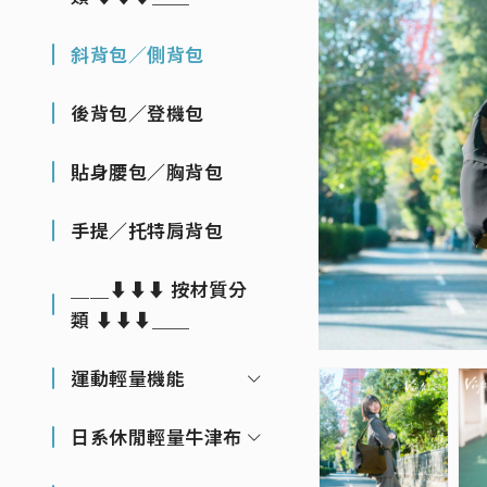
斜背包／側背包
後背包／登機包
貼身腰包／胸背包
手提／托特肩背包
＿＿⬇⬇⬇ 按材質分
類 ⬇⬇⬇＿＿
運動輕量機能
日系休閒輕量牛津布