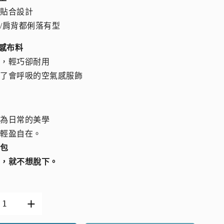
形貼合設計
/肩背都俐落有型
手感布料
緻，輕巧卻耐用
上了會呼吸的空氣感服飾
成為日常的美學
更輕盈自在。
氣包
身，就不想脫下。