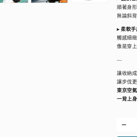
順著身
無論斜背
▸ 柔軟
觸感細
像是穿
—
讓收納
讓步伐
東京空
一背上