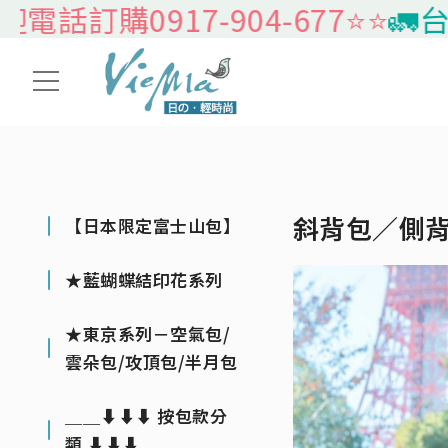
話訂購0917-904-677⭐️⭐️
🚛台灣
斜背包／側
【日本限定富士山包】
★藍蝴蝶結印花系列
★東京系列－空氣包/
雲朵包/攻頂包/半月包
＿＿⬇⬇⬇ 按包款分
類 ⬇⬇⬇＿＿