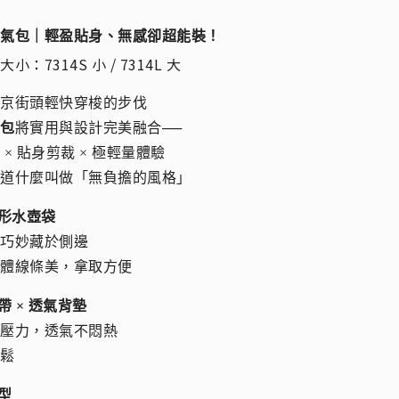
空氣包｜輕盈貼身、無感卻超能裝！
小：7314S 小 / 7314L 大
東京街頭輕快穿梭的步伐
氣包
將實用與設計完美融合──
 × 貼身剪裁 × 極輕量體驗
知道什麼叫做「無負擔的風格」
隱形水壺袋
計巧妙藏於側邊
整體線條美，拿取方便
帶 × 透氣背墊
膀壓力，透氣不悶熱
輕鬆
包型