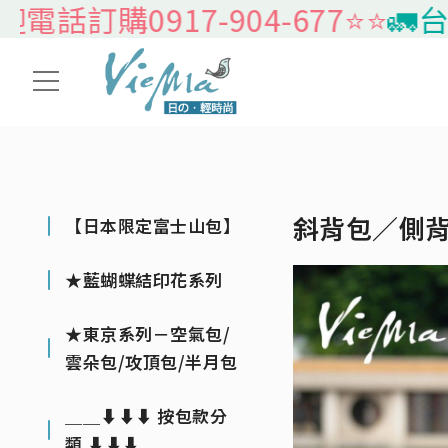
訂購0917-904-677⭐️⭐️
🚛台灣
斜背包／側
【日本限定富士山包】
★藍蝴蝶結印花系列
★東京系列－空氣包/
雲朵包/攻頂包/半月包
＿＿⬇⬇⬇ 按包款分
類 ⬇⬇⬇＿＿