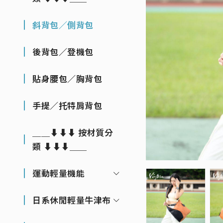
斜背包／側背包
後背包／登機包
貼身腰包／胸背包
手提／托特肩背包
＿＿⬇⬇⬇ 按材質分
類 ⬇⬇⬇＿＿
運動輕量機能
日系休閒輕量牛津布