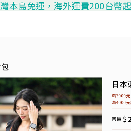
本島免運，海外運費200台幣起算，請
背包
日本
滿3000
滿4000
$
售價