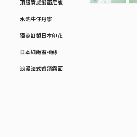
頂級質感緞面尼龍
水洗牛仔丹寧
獨家訂製日本印花
日本細緻蜜桃絲
浪漫法式香頌霧面