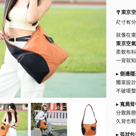
🎐東京
尺寸有分大
就像在
東京空
柔軟布料
一背就
▸ 側邊
獨家設
不破壞
▸ 寬肩背
分散肩
久背也
▸ 弧狀