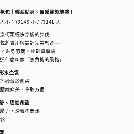
空氣包｜輕盈貼身、無感卻超能裝！
小：7314S 小 / 7314L 大
東京街頭輕快穿梭的步伐
氣包
將實用與設計完美融合──
 × 貼身剪裁 × 極輕量體驗
知道什麼叫做「無負擔的風格」
隱形水壺袋
計巧妙藏於側邊
整體線條美，拿取方便
帶 × 透氣背墊
膀壓力，透氣不悶熱
輕鬆
包型