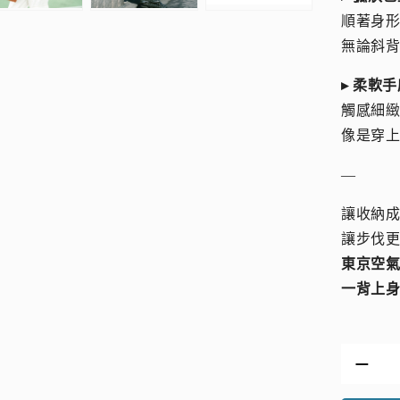
順著身
無論斜背
▸ 柔軟
觸感細
像是穿
—
讓收納
讓步伐
東京空
一背上