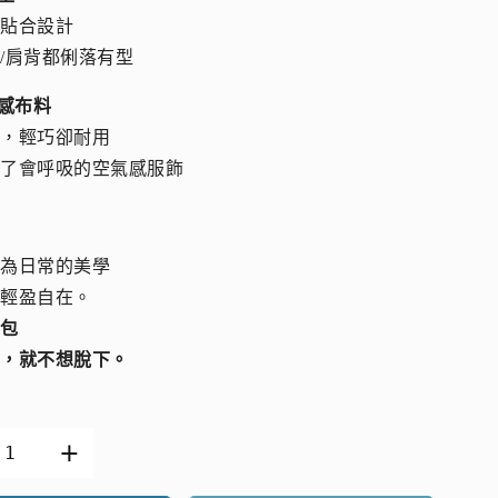
形貼合設計
/肩背都俐落有型
手感布料
緻，輕巧卻耐用
上了會呼吸的空氣感服飾
成為日常的美學
更輕盈自在。
氣包
身，就不想脫下。