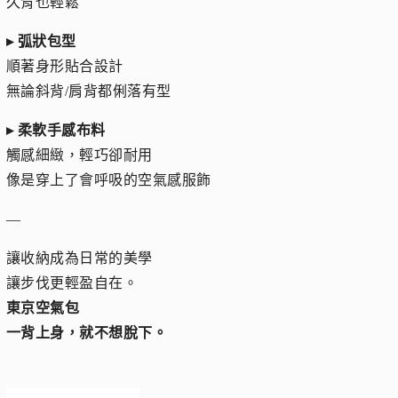
久背也輕鬆
▸ 弧狀包型
順著身形貼合設計
無論斜背/肩背都俐落有型
▸ 柔軟手感布料
觸感細緻，輕巧卻耐用
像是穿上了會呼吸的空氣感服飾
—
讓收納成為日常的美學
讓步伐更輕盈自在。
東京空氣包
一背上身，就不想脫下。