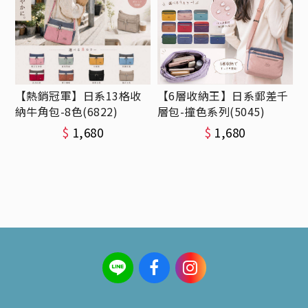
【熱銷冠軍】日系13格收
【6層收納王】日系郵差千
納牛角包-8色(6822)
層包-撞色系列(5045)
$
1,680
$
1,680