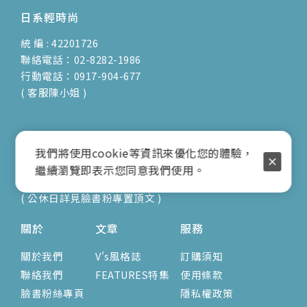
日系輕時尚
統 編 : 42201726
聯絡電話：02-8282-1986
行動電話：0917-904-677
( 客服陳小姐 )
地址：新北市蘆洲區光復路30巷16號1F
我們將使用cookie等資訊來優化您的體驗，
E-mail：vienna.twn@msa.hinet.net
繼續瀏覽即表示您同意我們使用。
營業時間：9:00am-17:00pm
( 公休日詳見臉書粉專置頂文 )
關於
文章
服務
關於我們
V's風格誌
訂購須知
聯絡我們
FEATURES特集
使用條款
臉書粉絲專頁
隱私權政策