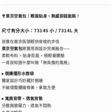
🎐東京空氣包｜輕盈貼身、無感卻超能裝！
尺寸有分大小：7314S 小 / 7314L 大
就像在東京街頭輕快穿梭的步伐
東京空氣包
將實用與設計完美融合──
柔軟布料 × 貼身剪裁 × 極輕量體驗
一背就知道什麼叫做「無負擔的風格」
▸ 側邊隱形水壺袋
獨家設計巧妙藏於側邊
不破壞整體線條美，拿取方便
▸ 寬肩背帶 × 透氣背墊
分散肩膀壓力，透氣不悶熱