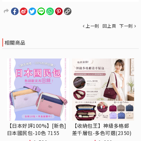
上一則
回上頁
下一則
相關商品
【日本好評100%】[新色]
【收納包王】神級多格郵
日本國民包-10色 7155
差千層包-多色可選(2350)