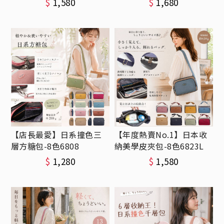
$
1,580
$
1,680
【店長最愛】日系撞色三
【年度熱賣No.1】日本收
層方糖包-8色6808
納美學皮夾包-8色6823L
$
1,280
$
1,580