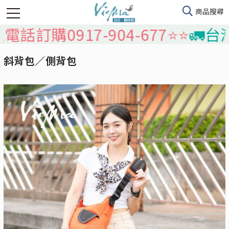
0917-904-677⭐️⭐️
🚛台灣本島
斜背包／側背包