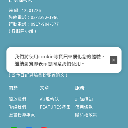
統 編 : 42201726
聯絡電話：02-8282-1986
行動電話：0917-904-677
( 客服陳小姐 )
地址：新北市蘆洲區光復路30巷16號1F
我們將使用cookie等資訊來優化您的體驗，
E-mail：vienna.twn@msa.hinet.net
繼續瀏覽即表示您同意我們使用。
營業時間：9:00am-17:00pm
( 公休日詳見臉書粉專置頂文 )
關於
文章
服務
關於我們
V's風格誌
訂購須知
聯絡我們
FEATURES特集
使用條款
臉書粉絲專頁
隱私權政策