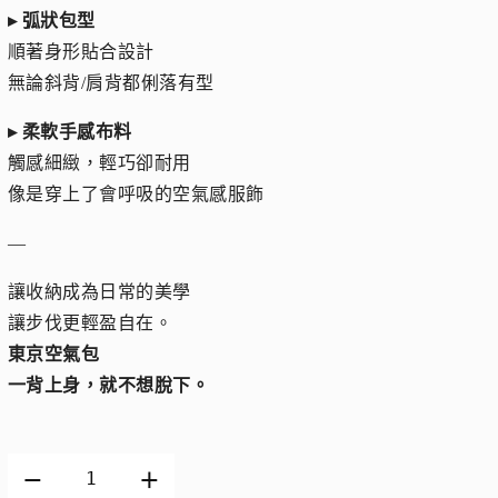
▸ 弧狀包型
順著身形貼合設計
無論斜背/肩背都俐落有型
▸ 柔軟手感布料
觸感細緻，輕巧卻耐用
像是穿上了會呼吸的空氣感服飾
—
讓收納成為日常的美學
讓步伐更輕盈自在。
東京空氣包
一背上身，就不想脫下。