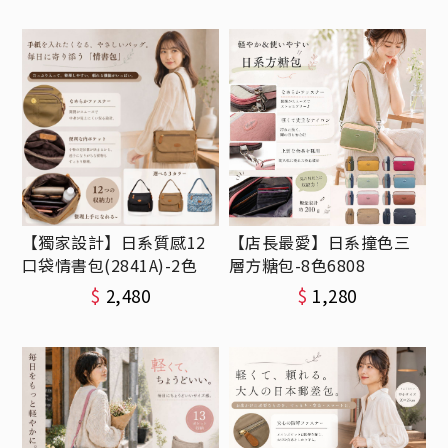
【獨家設計】日系質感12
【店長最愛】日系撞色三
口袋情書包(2841A)-2色
層方糖包-8色6808
$
2,480
$
1,280