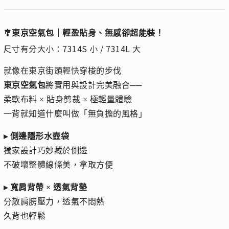
🎐東京空氣包｜輕盈貼身、無感卻超能裝！
尺寸有分大小：7314S 小 / 7314L 大
就像在東京街頭輕快穿梭的步伐
東京空氣包
將實用與設計完美融合──
柔軟布料 × 貼身剪裁 × 極輕量體驗
一背就知道什麼叫做「無負擔的風格」
▸ 側邊隱形水壺袋
獨家設計巧妙藏於側邊
不破壞整體線條美，拿取方便
▸ 寬肩背帶 × 透氣背墊
分散肩膀壓力，透氣不悶熱
久背也輕鬆