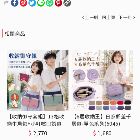
上一則
回上頁
下一則
相關商品
【收納御守套組】13格收
【6層收納王】日系郵差千
納牛角包+小叮噹口袋包
層包-單色系列(5045)
$
2,770
$
1,680