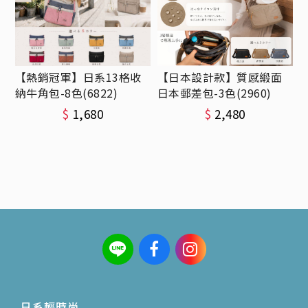
【熱銷冠軍】日系13格收
【日本設計款】質感緞面
納牛角包-8色(6822)
日本郵差包-3色(2960)
$
1,680
$
2,480
日系輕時尚