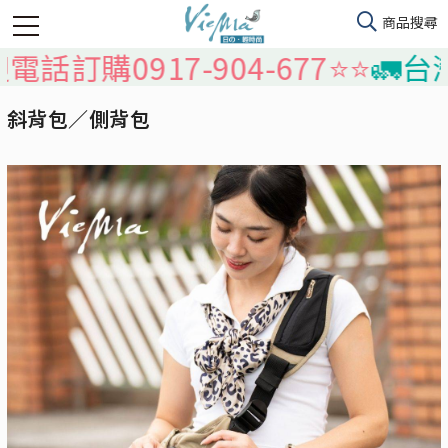
購0917-904-677⭐️⭐️
🚛台灣本
斜背包／側背包