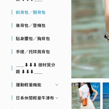
斜背包／側背包
後背包／登機包
貼身腰包／胸背包
手提／托特肩背包
＿＿⬇⬇⬇ 按材質分
類 ⬇⬇⬇＿＿
運動輕量機能
日系休閒輕量牛津布