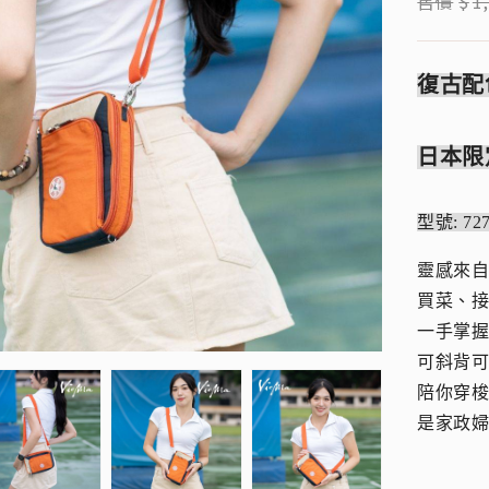
售價
$
1
復古配
日本限
型號: 7
靈感來
買菜、
一手掌
可斜背可
陪你穿
是家政