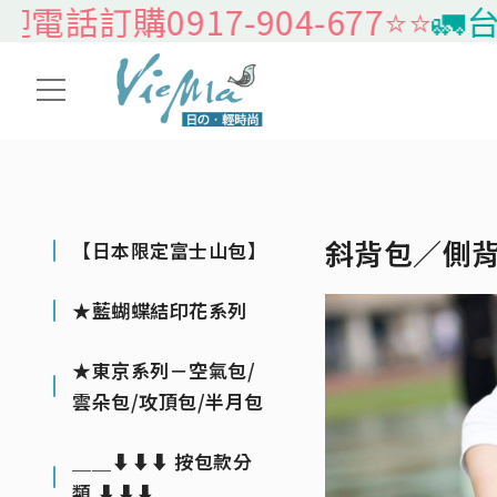
話訂購0917-904-677⭐️⭐️
🚛台灣
斜背包／側
【日本限定富士山包】
★藍蝴蝶結印花系列
★東京系列－空氣包/
雲朵包/攻頂包/半月包
＿＿⬇⬇⬇ 按包款分
類 ⬇⬇⬇＿＿