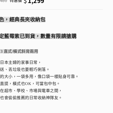
$
1,299
,480
特惠價
色，經典長夾收納包
定藍莓紫已到貨，數量有限請搶購
273 直式/橫式斜背兩用
自日本主婦的家事日常，
接送、丟垃圾也要輕巧俐落。
握的大小，一袋多用，像口袋一樣貼身可靠。
直提，橫式也OK，可當包中包。
梭在超市、學校、市場與電車之間，
婦也會偷偷推薦的日常收納神隊友。