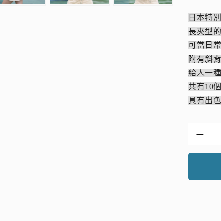
日本特
長夾型
可當日
附有斜背
給人一
共有10
具有出