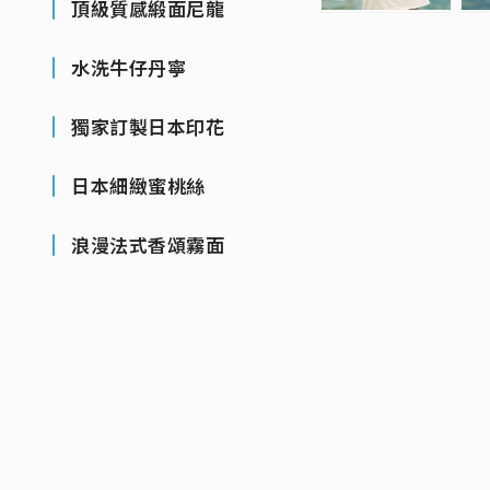
頂級質感緞面尼龍
水洗牛仔丹寧
獨家訂製日本印花
日本細緻蜜桃絲
浪漫法式香頌霧面