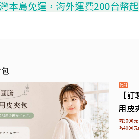
島免運，海外運費200台幣起算，請
背包
【訂
用皮夾
滿3000
滿4000