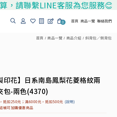
聯繫LINE客服為您服務😊
首頁
商品一覽
聯絡我們
0
首頁
商品一覽
商品介紹
斜背包／側背包
製印花】日系南島鳳梨花菱格紋兩
包-兩色(4370)
元，抵扣250元；滿6000元，抵扣500元
(說明)
元結帳可加購優惠商品