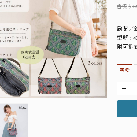
售價
$
1
肩背／
型號 : 4
附可拆
灰粉