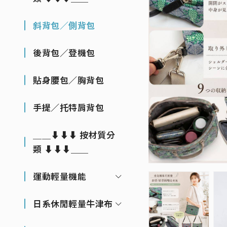
斜背包／側背包
後背包／登機包
貼身腰包／胸背包
手提／托特肩背包
＿＿⬇⬇⬇ 按材質分
類 ⬇⬇⬇＿＿
運動輕量機能
日系休閒輕量牛津布