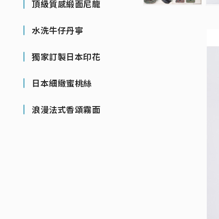
頂級質感緞面尼龍
水洗牛仔丹寧
獨家訂製日本印花
日本細緻蜜桃絲
浪漫法式香頌霧面