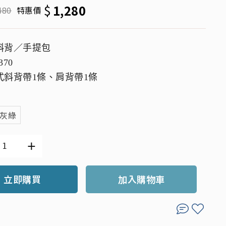
$
1,280
480
特惠價
斜背／手提包
370
式斜背帶1條、肩背帶1條
灰綠
立即購買
加入購物車