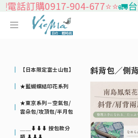
訂購0917-904-677⭐️⭐️
🚛台灣本
斜背包／側
【日本限定富士山包】
★藍蝴蝶結印花系列
★東京系列－空氣包/
雲朵包/攻頂包/半月包
＿＿⬇⬇⬇ 按包款分
類 ⬇⬇⬇＿＿