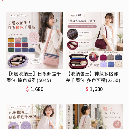
【6層收納王】日系郵差千
【收納包王】神級多格郵
層包-撞色系列(5045)
差千層包-多色可選(2350)
$
1,680
$
1,680