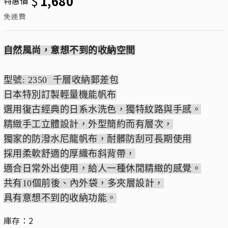
$
1,680
特惠價
免運費
自然風尚，意想不到的收納空間
型號: 2350 千層收納郵差包
日本特別訂製輕量機能帆布
選用復古經典的日系水洗色，獨特紋路與手感。
精緻手工立體設計，外型簡約而有層次，
獨家的防潑水尼龍帆布，耐髒防刮可長期使用
採用柔軟舒適的厚織布斜背帶，
適合日常外出使用，給人一種休閒精緻的感覺。
共有10個前後、內外袋，多夾層設計，
具有意想不到的收納功能。
庫存：2