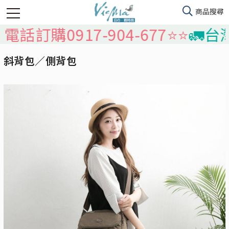
0917-904-677⭐️⭐️
🚛台灣本島
斜背包／側背包