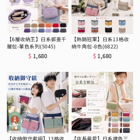
【6層收納王】日系郵差千
【熱銷冠軍】日系13格收
層包-單色系列(5045)
納牛角包-8色(6822)
$
1,680
$
1,680
【收納御守套組】13格收
【店長最愛】日系撞色三