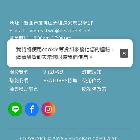
地址：新北市蘆洲區光復路30巷16號1F
E-mail：vienna.twn@msa.hinet.net
營業時間：9:00am-17:00pm
( 公休日詳見臉書粉專置頂文 )
我們將使用cookie等資訊來優化您的體驗，
繼續瀏覽即表示您同意我們使用。
關於
文章
服務
關於我們
V's風格誌
訂購須知
聯絡我們
FEATURES特集
使用條款
臉書粉絲專頁
隱私權政策
COPYRIGHT © 2025 VIENNABAG.COM.TW ALL