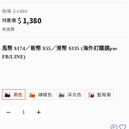
售價
$
1480
$
1,380
特惠價
免運費
馬幣 $174／新幣 $55／港幣 $335 (海外訂購請pm
FB/LINE)
黑色
磚橘色
深灰色
藍莓紫