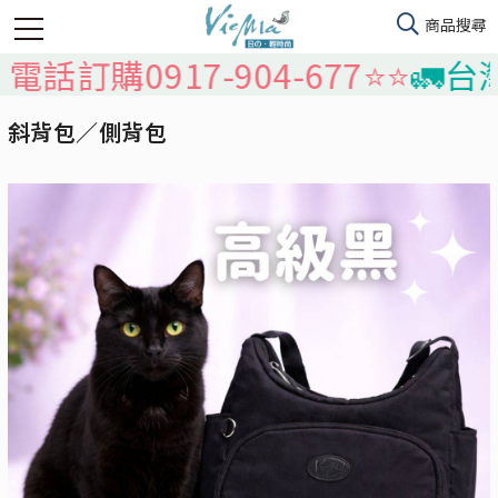
0917-904-677⭐️⭐️
🚛台灣本島
斜背包／側背包