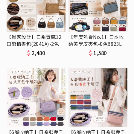
【獨家設計】日系質感12
【年度熱賣No.1】日本收
口袋情書包(2841A)-2色
納美學皮夾包-8色6823L
$
2,480
$
1,580
【6層收納王】日系郵差千
【6層收納王】日系郵差千