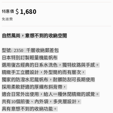
$
1,680
特惠價
免運費
自然風尚，意想不到的收納空間
型號: 2350 千層收納郵差包
日本特別訂製輕量機能帆布
選用復古經典的日系水洗色，獨特紋路與手感。
精緻手工立體設計，外型簡約而有層次，
獨家的防潑水尼龍帆布，耐髒防刮可長期使用
採用柔軟舒適的厚織布斜背帶，
適合日常外出使用，給人一種休閒精緻的感覺。
共有10個前後、內外袋，多夾層設計，
具有意想不到的收納功能。