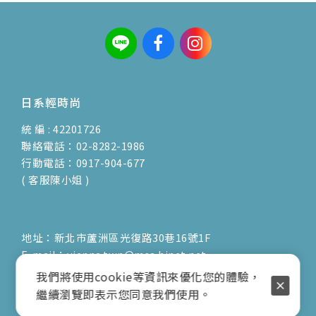
日系輕時尚
統 編 : 42201726
聯絡電話：02-8282-1986
行動電話：0917-904-677
( 客服陳小姐 )
地址：新北市蘆洲區光復路30巷16號1F
E-mail：vienna.twn@msa.hinet.net
營業時間：9:00am-17:00pm
我們將使用cookie等資訊來優化您的體驗，
( 公休日詳見臉書粉專置頂文 )
繼續瀏覽即表示您同意我們使用。