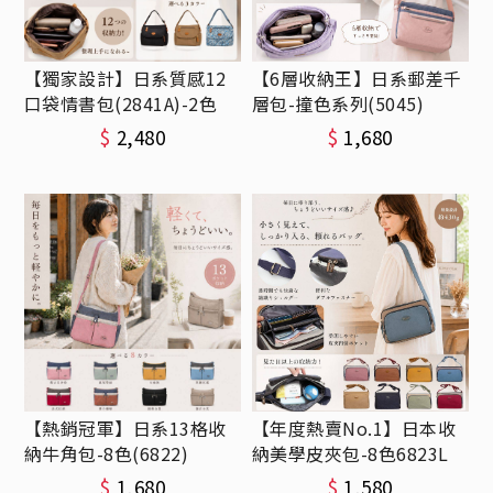
【獨家設計】日系質感12
【6層收納王】日系郵差千
口袋情書包(2841A)-2色
層包-撞色系列(5045)
$
2,480
$
1,680
【熱銷冠軍】日系13格收
【年度熱賣No.1】日本收
納牛角包-8色(6822)
納美學皮夾包-8色6823L
$
1,680
$
1,580