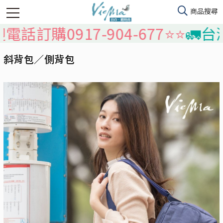
購0917-904-677⭐️⭐️
🚛台灣本
斜背包／側背包