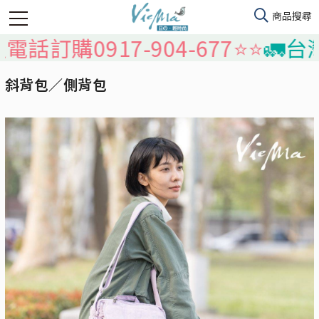
0917-904-677⭐️⭐️
🚛台灣本島
斜背包／側背包