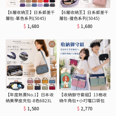
【6層收納王】日系郵差千
【6層收納王】日系郵差千
層包-單色系列(5045)
層包-撞色系列(5045)
$
1,680
$
1,680
【年度熱賣No.1】日本收
【收納御守套組】13格收
納美學皮夾包-8色6823L
納牛角包+小叮噹口袋包
$
1,580
$
2,770