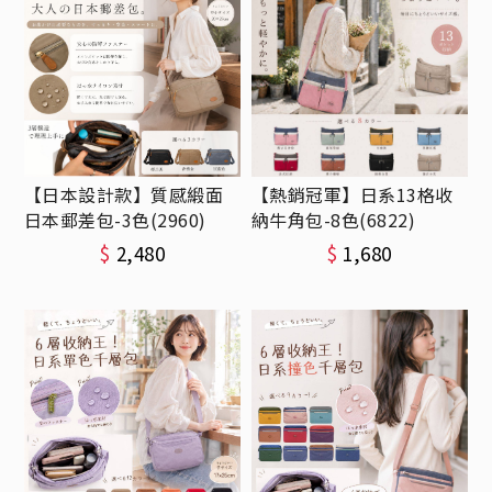
【日本設計款】質感緞面
【熱銷冠軍】日系13格收
日本郵差包-3色(2960)
納牛角包-8色(6822)
$
2,480
$
1,680