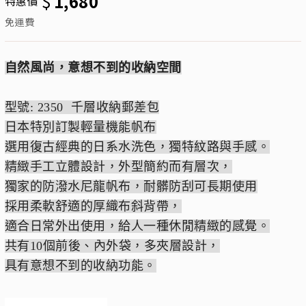
$
1,680
特惠價
免運費
自然風尚，意想不到的收納空間
型號: 2350 千層收納郵差包
日本特別訂製輕量機能帆布
選用復古經典的日系水洗色，獨特紋路與手感。
精緻手工立體設計，外型簡約而有層次，
獨家的防潑水尼龍帆布，耐髒防刮可長期使用
採用柔軟舒適的厚織布斜背帶，
適合日常外出使用，給人一種休閒精緻的感覺。
共有10個前後、內外袋，多夾層設計，
具有意想不到的收納功能。