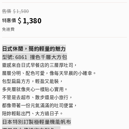
售價
$
1,580
$
1,380
特惠價
免運費
日式休閒，簡約輕量的魅力
型號: 6861 撞色千層大方包
靈感來自日式早餐店的三層厚吐司，
層層分明、配色可愛，像每天早晨的小確幸。
包型扁扁方方，輕盈又能裝，
多夾層就像夾心一樣貼心實用。
不管是去超市、散步還是小旅行，
都像帶著一份元氣滿滿的吐司便當，
陪妳輕鬆出門、大方過日子。
日本特別訂製極輕量機能帆布