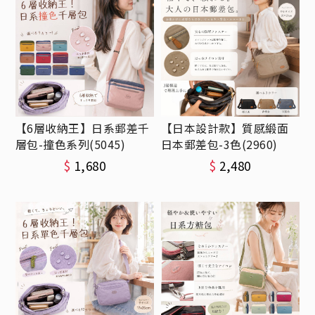
【6層收納王】日系郵差千
【日本設計款】質感緞面
層包-撞色系列(5045)
日本郵差包-3色(2960)
$
1,680
$
2,480