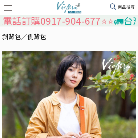
購0917-904-677⭐️⭐️
🚛台灣本
斜背包／側背包