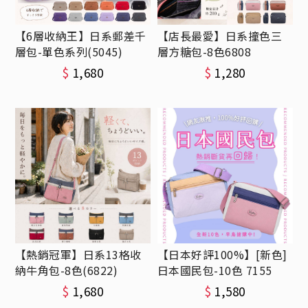
【6層收納王】日系郵差千
【店長最愛】日系撞色三
層包-單色系列(5045)
層方糖包-8色6808
$
1,680
$
1,280
【熱銷冠軍】日系13格收
【日本好評100%】[新色]
納牛角包-8色(6822)
日本國民包-10色 7155
$
1,680
$
1,580