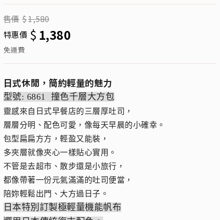
售價
$
1,580
$
1,380
特惠價
免運費
日式休閒，簡約輕量的魅力
型號: 6861 撞色千層大方包
靈感來自日式早餐店的三層厚吐司，
層層分明、配色可愛，像每天早晨的小確幸。
包型扁扁方方，輕盈又能裝，
多夾層就像夾心一樣貼心實用。
不管是去超市、散步還是小旅行，
都像帶著一份元氣滿滿的吐司便當，
陪妳輕鬆出門、大方過日子。
日本特別訂製極輕量機能帆布