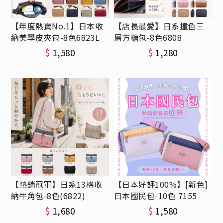
【年度熱賣No.1】日本收
【店長最愛】日系撞色三
納美學皮夾包-8色6823L
層方糖包-8色6808
$
1,580
$
1,280
【熱銷冠軍】日系13格收
【日本好評100%】[新色]
納牛角包-8色(6822)
日本國民包-10色 7155
$
1,680
$
1,580