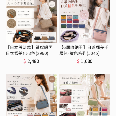
【日本設計款】質感緞面
【6層收納王】日系郵差千
日本郵差包-3色(2960)
層包-撞色系列(5045)
$
2,480
$
1,680