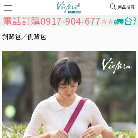
購0917-904-677⭐️⭐️
🚛台灣本
斜背包／側背包