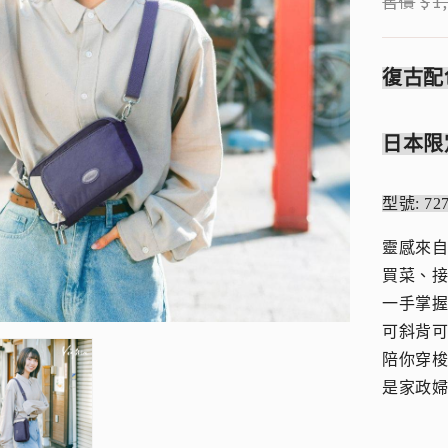
售價
$
1
復古配
日本限
型號: 7
靈感來
買菜、
一手掌
可斜背可
陪你穿
是家政