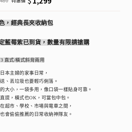
$
1,299
,480
特惠價
色，經典長夾收納包
定藍莓紫已到貨，數量有限請搶購
273 直式/橫式斜背兩用
自日本主婦的家事日常，
接送、丟垃圾也要輕巧俐落。
握的大小，一袋多用，像口袋一樣貼身可靠。
直提，橫式也OK，可當包中包。
梭在超市、學校、市場與電車之間，
婦也會偷偷推薦的日常收納神隊友。