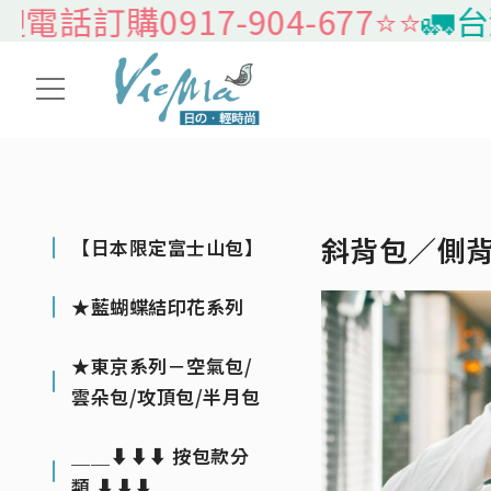
話訂購0917-904-677⭐️⭐️
🚛台灣
斜背包／側
【日本限定富士山包】
★藍蝴蝶結印花系列
★東京系列－空氣包/
雲朵包/攻頂包/半月包
＿＿⬇⬇⬇ 按包款分
類 ⬇⬇⬇＿＿