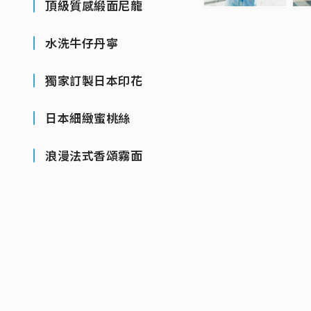
頂級質感緞面尼龍
水洗牛仔丹寧
獨家訂製日本印花
日本細緻蜜桃絲
浪漫法式香頌霧面