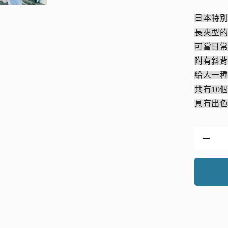
日本特
長夾型
可當日
附有斜背
給人一
共有10
具有出