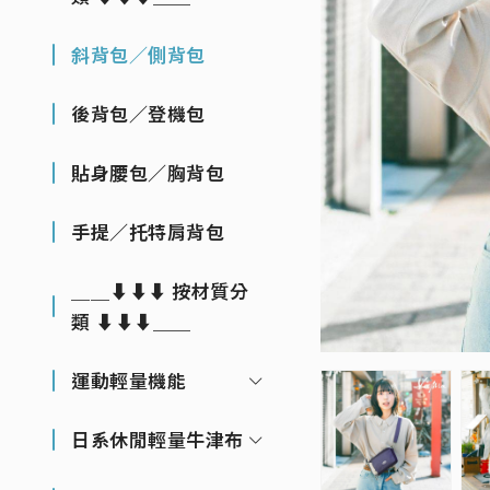
斜背包／側背包
後背包／登機包
貼身腰包／胸背包
手提／托特肩背包
＿＿⬇⬇⬇ 按材質分
類 ⬇⬇⬇＿＿
運動輕量機能
日系休閒輕量牛津布