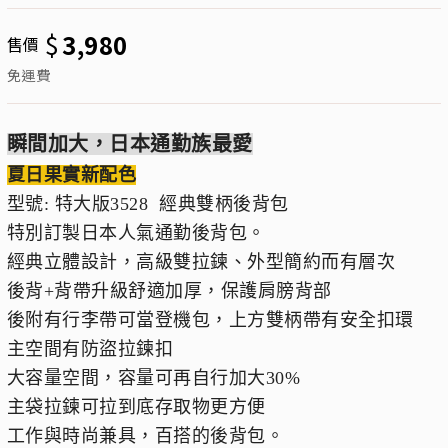
$
3,980
售價
免運費
瞬間加大，日本通勤族最愛
夏日果實新配色
型號: 特大版3528 經典雙柄後背包
特別訂製日本人氣通勤後背包。
經典立體設計，高級雙拉鍊、外型簡約而有層次
後背+背帶升級舒適加厚，保護肩膀背部
後附有行李帶可當登機包，上方雙柄帶有安全扣環
主空間有防盜拉鍊扣
大容量空間，容量可再自行加大30%
主袋拉鍊可拉到底存取物更方便
工作與時尚兼具，百搭的後背包。