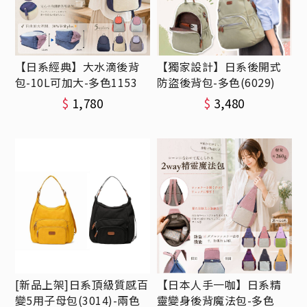
【日系經典】大水滴後背
【獨家設計】日系後開式
包-10L可加大-多色1153
防盜後背包-多色(6029)
$
1,780
$
3,480
[新品上架]日系頂級質感百
【日本人手一咖】日系精
變5用子母包(3014)-兩色
靈變身後背魔法包-多色