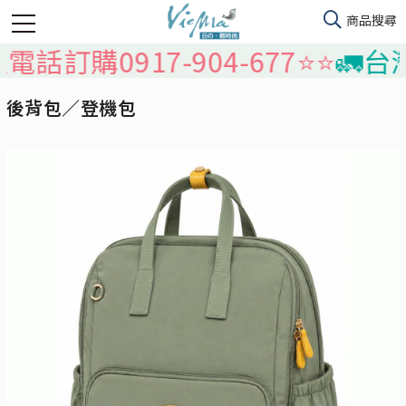
購0917-904-677⭐️⭐️
🚛台灣本
後背包／登機包