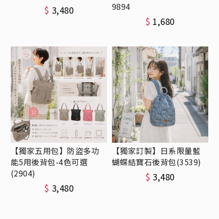
9894
$
3,480
$
1,680
【獨家五用包】防盜多功
【獨家訂製】日系限量藍
能5用後背包-4色可選
蝴蝶結寶石後背包(3539)
(2904)
$
3,480
$
3,480