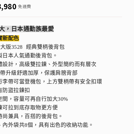
3,980
免運費
大，日本通勤族最愛
實新配色
特大版3528 經典雙柄後背包
製日本人氣通勤後背包。
體設計，高級雙拉鍊、外型簡約而有層次
背帶升級舒適加厚，保護肩膀背部
行李帶可當登機包，上方雙柄帶有安全扣環
有防盜拉鍊扣
空間，容量可再自行加大30%
鍊可拉到底存取物更方便
時尚兼具，百搭的後背包。
、內外袋共8個，具有出色的收納功能。