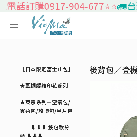
訂購0917-904-677⭐️⭐️
🚛台灣
後背包／登
【日本限定富士山包】
★藍蝴蝶結印花系列
★東京系列－空氣包/
雲朵包/攻頂包/半月包
＿＿⬇⬇⬇ 按包款分
類 ⬇⬇⬇＿＿