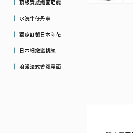
頂級質感緞面尼龍
水洗牛仔丹寧
獨家訂製日本印花
日本細緻蜜桃絲
浪漫法式香頌霧面