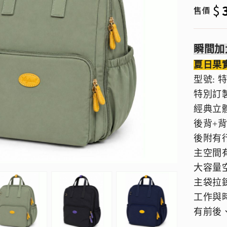
$
售價
瞬間加
夏日果
型號: 
特別訂
經典立
後背+
後附有
主空間
大容量
主袋拉
工作與
有前後