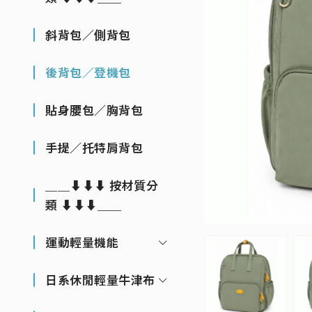
斜背包／側背包
後背包／登機包
貼身腰包／胸背包
手提／托特肩背包
＿＿⬇⬇⬇ 按材質分
類 ⬇⬇⬇＿＿
運動輕量機能
日系休閒輕量牛津布