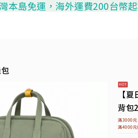
本島免運，海外運費200台幣起算，請
機包
【夏
背包2
滿3000
滿4000