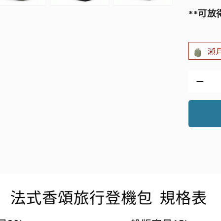
**可放
瀨