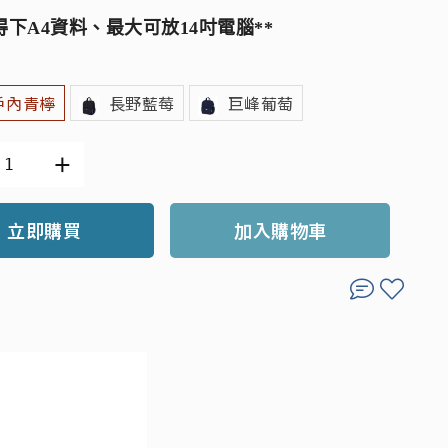
得下A4資料、最大可放14吋電腦**
戶內青檸
長野藍莓
巨峰葡萄
立即購買
加入購物車