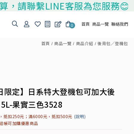
聯繫LINE客服為您服務😊
首頁
商品一覽
聯絡我們
0
首頁
商品一覽
商品介紹
後背包／登機包
日限定】日系特大登機包可加大後
5L-果實三色3528
元，抵扣250元；滿6000元，抵扣500元
(說明)
元結帳可加購優惠商品