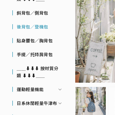
斜背包／側背包
後背包／登機包
貼身腰包／胸背包
手提／托特肩背包
＿＿⬇⬇⬇ 按材質分
類 ⬇⬇⬇＿＿
運動輕量機能
日系休閒輕量牛津布