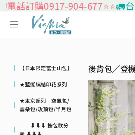
訂購0917-904-677⭐️⭐️
🚛台灣本
後背包／登
【日本限定富士山包】
★藍蝴蝶結印花系列
★東京系列－空氣包/
雲朵包/攻頂包/半月包
＿＿⬇⬇⬇ 按包款分
類 ⬇⬇⬇＿＿