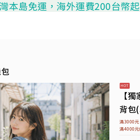
島免運，海外運費200台幣起算，請
機包
【獨
背包(
滿3000
滿4000