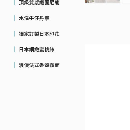
頂級質感緞面尼龍
水洗牛仔丹寧
獨家訂製日本印花
日本細緻蜜桃絲
浪漫法式香頌霧面