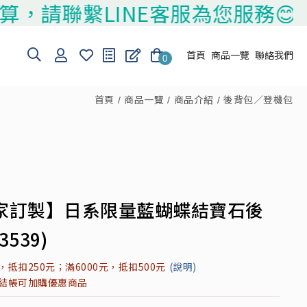
聯繫LINE客服為您服務😊
首頁
商品一覽
聯絡我們
0
首頁
商品一覽
商品介紹
後背包／登機包
家訂製】日系限量藍蝴蝶結寶石後
3539)
元，抵扣250元；滿6000元，抵扣500元
(說明)
元結帳可加購優惠商品