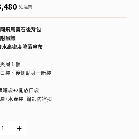
3,480
免運費
納同飛馬寶石後背包
有附吊飾
潑水高密度降落傘布
大夾層１個
有口袋、後側貼身一暗袋
鍊暗袋+2開放口袋
層+水壺袋+鑰匙防盜扣