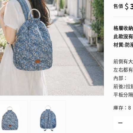
$
售價
格層收
此款
沒
材質:防
前側有
左右都
內部：
前後2拉
平板分隔
庫存：8