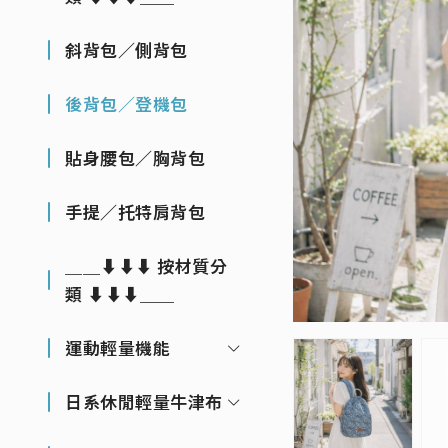
斜背包／側背包
後背包／登機包
貼身腰包／胸背包
手提／托特肩背包
＿＿⬇⬇⬇ 按材質分
類 ⬇⬇⬇＿＿
運動輕量機能
日系休閒輕量牛津布