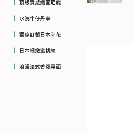
頂級質感緞面尼龍
水洗牛仔丹寧
獨家訂製日本印花
日本細緻蜜桃絲
浪漫法式香頌霧面