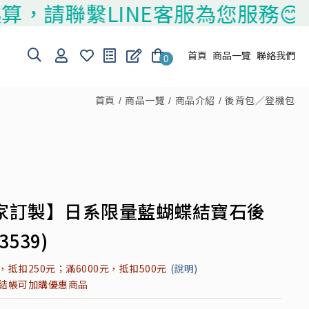
聯繫LINE客服為您服務😊
首頁
商品一覽
聯絡我們
0
首頁
商品一覽
商品介紹
後背包／登機包
家訂製】日系限量藍蝴蝶結寶石後
3539)
元，抵扣250元；滿6000元，抵扣500元
(說明)
元結帳可加購優惠商品