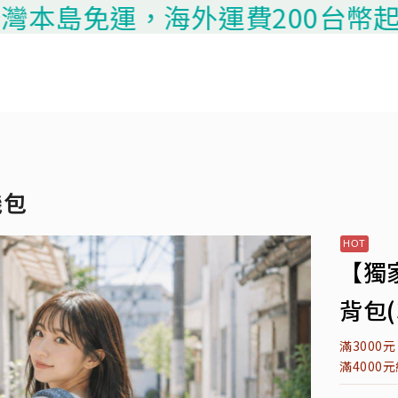
島免運，海外運費200台幣起算，請
機包
【獨
背包(
滿3000
滿4000