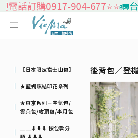
訂購0917-904-677⭐️⭐️
🚛台灣本
後背包／登
【日本限定富士山包】
★藍蝴蝶結印花系列
★東京系列－空氣包/
雲朵包/攻頂包/半月包
＿＿⬇⬇⬇ 按包款分
類 ⬇⬇⬇＿＿