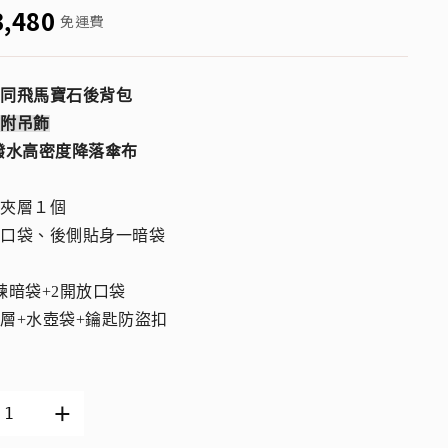
3,480
免運費
納同飛馬寶石後背包
有附吊飾
潑水高密度降落傘布
大夾層１個
有口袋、後側貼身一暗袋
鍊暗袋+2開放口袋
層+水壺袋+鑰匙防盜扣