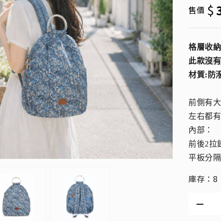
$
售價
格層收
此款
沒
材質:防
前側有
左右都
內部：
前後2拉
平板分隔
庫存：8