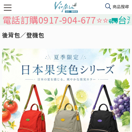
購0917-904-677⭐️⭐️
🚛台灣本島
後背包／登機包