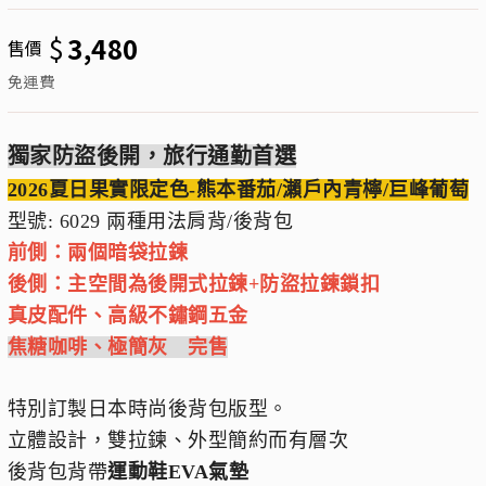
$
3,480
售價
免運費
獨家防盜後開，旅行通勤首選
2026夏日果實限定色-熊本番茄/瀨戶內青檸/巨峰葡萄
型號: 6029 兩種用法肩背/後背包
前側：兩個暗袋拉鍊
後側：主空間為後開式拉鍊+防盜拉鍊鎖扣
真皮配件、高級不鏽鋼五金
焦糖咖啡、極簡灰 完售
特別訂製日本時尚後背包版型。
立體設計，雙拉鍊、外型簡約而有層次
後背包背帶
運動鞋EVA氣墊