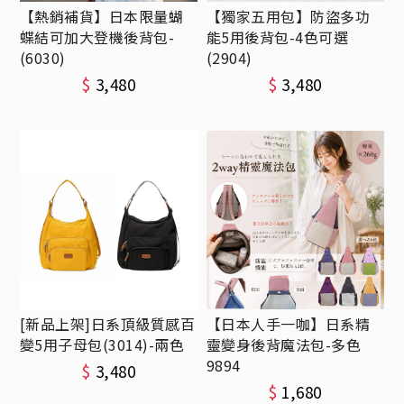
【熱銷補貨】日本限量蝴
【獨家五用包】防盜多功
蝶結可加大登機後背包-
能5用後背包-4色可選
(6030)
(2904)
$
3,480
$
3,480
[新品上架]日系頂級質感百
【日本人手一咖】日系精
變5用子母包(3014)-兩色
靈變身後背魔法包-多色
9894
$
3,480
$
1,680