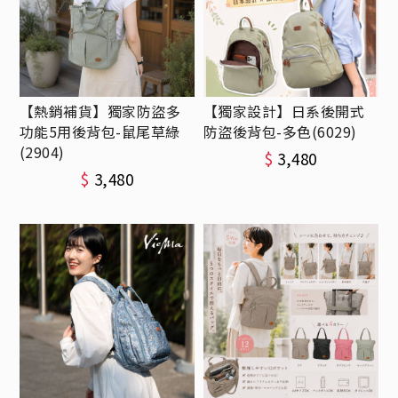
【熱銷補貨】獨家防盜多
【獨家設計】日系後開式
功能5用後背包-鼠尾草綠
防盜後背包-多色(6029)
(2904)
$
3,480
$
3,480