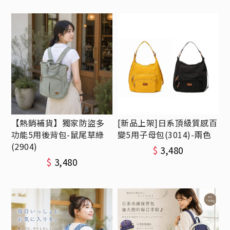
【熱銷補貨】獨家防盜多
[新品上架]日系頂級質感百
功能5用後背包-鼠尾草綠
變5用子母包(3014)-兩色
(2904)
$
3,480
$
3,480