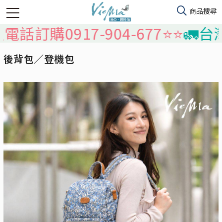
購0917-904-677⭐️⭐️
🚛台灣本島
後背包／登機包