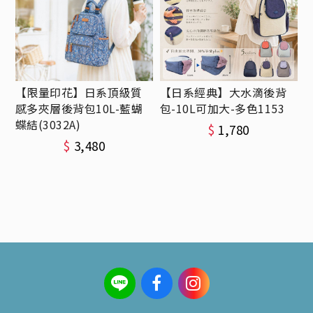
【限量印花】日系頂級質
【日系經典】大水滴後背
感多夾層後背包10L-藍蝴
包-10L可加大-多色1153
蝶結(3032A)
$
1,780
$
3,480