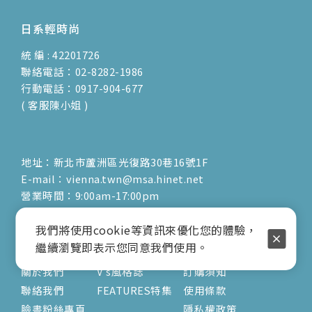
日系輕時尚
統 編 : 42201726
聯絡電話：02-8282-1986
行動電話：0917-904-677
( 客服陳小姐 )
地址：新北市蘆洲區光復路30巷16號1F
E-mail：vienna.twn@msa.hinet.net
營業時間：9:00am-17:00pm
( 公休日詳見臉書粉專置頂文 )
我們將使用cookie等資訊來優化您的體驗，
關於
文章
服務
繼續瀏覽即表示您同意我們使用。
關於我們
V's風格誌
訂購須知
聯絡我們
FEATURES特集
使用條款
臉書粉絲專頁
隱私權政策