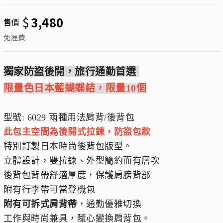
$
3,480
售價
免運費
獨家防盜後開，旅行通勤首選
限量色日本藍蝴蝶結，限量10個
型號: 6029 兩種用法肩背/後背包
此包主空間為後開式拉鍊，防盜包款
特別訂製日本時尚後背包版型。
立體設計，雙拉鍊、外型簡約而有層次
後背包背帶舒適厚度，保護肩膀背部
附有行李帶可當登機包
附有可拆式肩背帶
，通勤優雅切換
工作與時尚兼具，隨心變換肩背包。