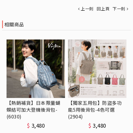
上一則
回上頁
下一則
相關商品
【熱銷補貨】日本限量蝴
【獨家五用包】防盜多功
蝶結可加大登機後背包-
能5用後背包-4色可選
(6030)
(2904)
$
3,480
$
3,480