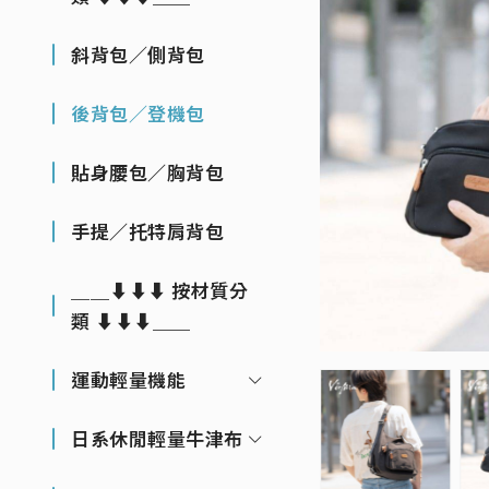
斜背包／側背包
後背包／登機包
貼身腰包／胸背包
手提／托特肩背包
＿＿⬇⬇⬇ 按材質分
類 ⬇⬇⬇＿＿
運動輕量機能
日系休閒輕量牛津布