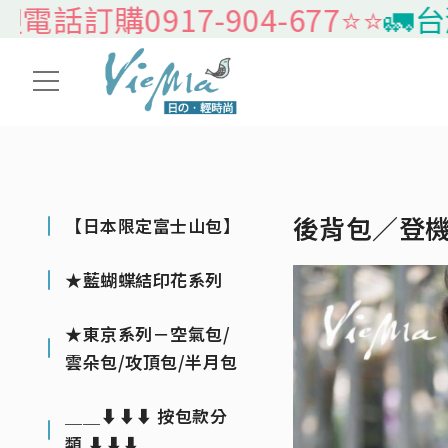
訂購0917-904-677⭐️⭐️
🚛台灣本
後背包／登
【日本限定富士山包】
★藍蝴蝶結印花系列
★東京系列－空氣包/
雲朵包/攻頂包/半月包
＿＿⬇⬇⬇ 按包款分
類 ⬇⬇⬇＿＿