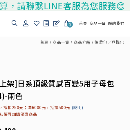
聯繫LINE客服為您服務😊
首頁
商品一覽
聯絡我們
0
首頁
商品一覽
商品介紹
後背包／登機包
品上架]日系頂級質感百變5用子母包
4)-兩色
元，抵扣250元；滿6000元，抵扣500元
(說明)
元結帳可加購優惠商品