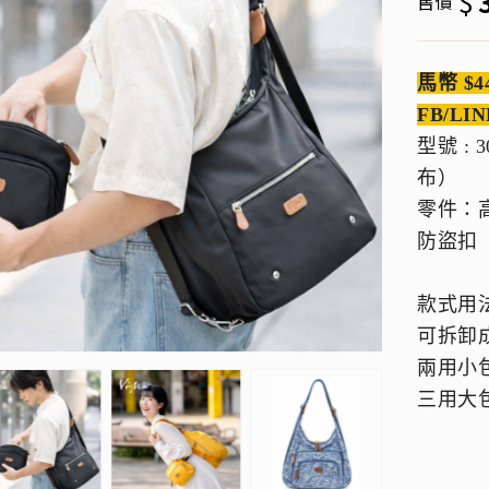
$
售價
馬幣 $4
FB/LIN
型號 :
布）
零件：
防盜扣
款式用
可拆卸
兩用小
三用大