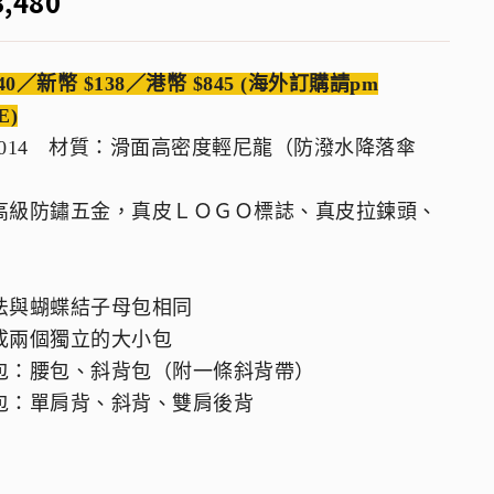
3,480
40／新幣 $138／港幣 $845 (海外訂購請pm
E)
 3014 材質：滑面高密度輕尼龍（防潑水降落傘
高級防鏽五金，真皮ＬＯＧＯ標誌、真皮拉鍊頭、
法與蝴蝶結子母包相同
成兩個獨立的大小包
包：腰包、斜背包（附一條斜背帶）
包：單肩背、斜背、雙肩後背