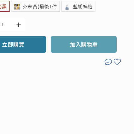
尚黑
芥末黃(最後1件
藍蝴蝶結
立即購買
加入購物車