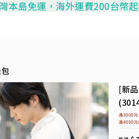
島免運，海外運費200台幣起算，請
機包
[新
(301
滿3000
滿4000