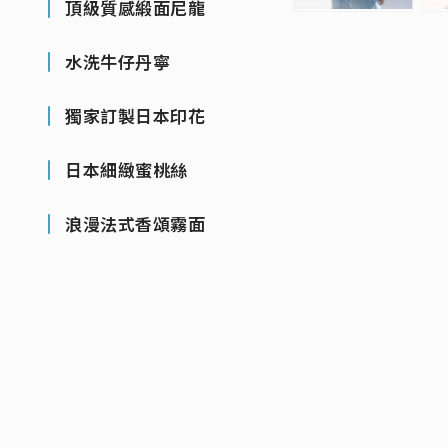
頂級質感緞面尼龍
水洗牛仔丹寧
獨家訂製日本印花
日本細緻蜜桃絲
浪漫法式香頌霧面