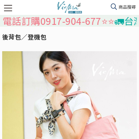
購0917-904-677⭐️⭐️
🚛台灣本島
後背包／登機包