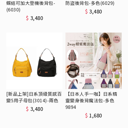
蝶結可加大登機後背包-
防盜後背包-多色(6029)
(6030)
$
3,480
$
3,480
[新品上架]日系頂級質感百
【日本人手一咖】日系精
變5用子母包(3014)-兩色
靈變身後背魔法包-多色
9894
$
3,480
$
1,680