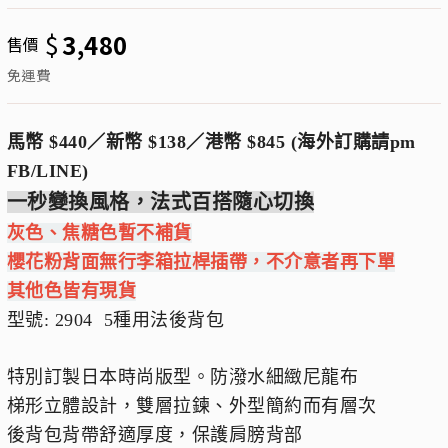
$
3,480
售價
免運費
馬幣 $440／新幣 $138／港幣 $845 (海外訂購請pm
FB/LINE)
一秒變換風格，法式百搭隨心切換
灰色、焦糖色暫不補貨
櫻花粉背面無行李箱拉桿插帶，不介意者再下單
其他色皆有現貨
型號: 2904 5種用法後背包
特別訂製日本時尚版型。防潑水細緻尼龍布
梯形立體設計，雙層拉鍊、外型簡約而有層次
後背包背帶舒適厚度，保護肩膀背部