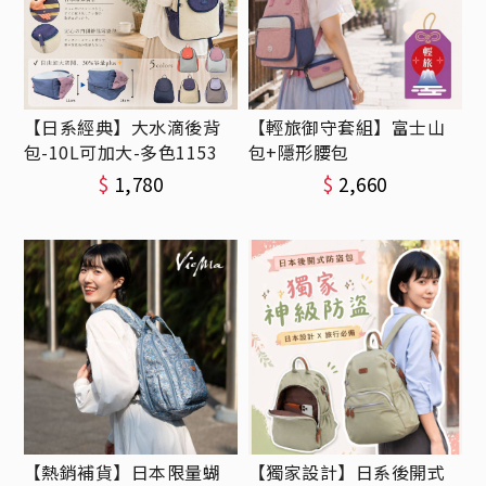
【日系經典】大水滴後背
【輕旅御守套組】富士山
包-10L可加大-多色1153
包+隱形腰包
$
1,780
$
2,660
【熱銷補貨】日本限量蝴
【獨家設計】日系後開式