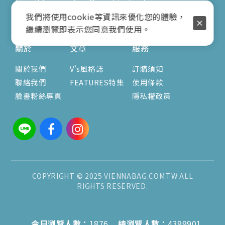
E-mail：vienna.twn@msa.hinet.net
營業時間：9:00am-17:00pm
我們將使用cookie等資訊來優化您的體驗，
( 公休日詳見臉書粉專置頂文 )
繼續瀏覽即表示您同意我們使用。
關於
文章
服務
關於我們
V's風格誌
訂購須知
聯絡我們
FEATURES特集
使用條款
臉書粉絲專頁
隱私權政策
COPYRIGHT © 2025 VIENNABAG.COM.TW ALL
RIGHTS RESERVED.
今日瀏覽人數：
1876
總瀏覽人數：
4399901