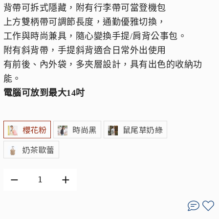
背帶可拆式隱藏，附有行李帶可當登機包
上方雙柄帶可調節長度，通勤優雅切換，
工作與時尚兼具，隨心變換手提/肩背公事包。
附有斜背帶，手提斜背適合日常外出使用
有前後、內外袋，多夾層設計，具有出色的收納功
能。
電腦可放到最大14吋
櫻花粉
時尚黑
鼠尾草奶綠
奶茶歐蕾