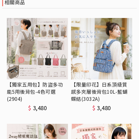
相關商品
【獨家五用包】防盜多功
【限量印花】日系頂級質
能5用後背包-4色可選
感多夾層後背包10L-藍蝴
(2904)
蝶結(3032A)
$
3,480
$
3,480