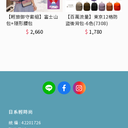
【輕旅御守套組】富士山
【百萬流量】東京12格防
包+隱形腰包
盜後背包-6色(7308)
$
2,660
$
1,780
日系輕時尚
統 編 : 42201726