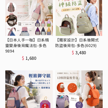
【日本人手一咖】日系精
【獨家設計】日系後開式
靈變身後背魔法包-多色
防盜後背包-多色(6029)
9894
$
3,480
$
1,680