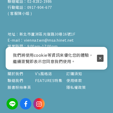
聯絡電話：02-8282-1986
行動電話：0917-904-677
( 客服陳小姐 )
地址：新北市蘆洲區光復路30巷16號1F
E-mail：vienna.twn@msa.hinet.net
營業時間：9:00am-17:00pm
( 公休日詳見臉書粉專置頂文 )
我們將使用cookie等資訊來優化您的體驗，
繼續瀏覽即表示您同意我們使用。
關於
文章
服務
關於我們
V's風格誌
訂購須知
聯絡我們
FEATURES特集
使用條款
臉書粉絲專頁
隱私權政策