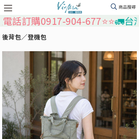
購0917-904-677⭐️⭐️
🚛台灣本
後背包／登機包