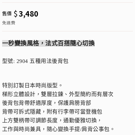
$
3,480
售價
免運費
一秒變換風格，法式百搭隨心切換
型號: 2904 五種用法後背包
特別訂製日本時尚版型。
梯形立體設計，雙層拉鍊、外型簡約而有層次
後背包背帶舒適厚度，保護肩膀背部
背帶可拆式隱藏，附有行李帶可當登機包
上方雙柄帶可調節長度，通勤優雅切換，
工作與時尚兼具，隨心變換手提/肩背公事包。