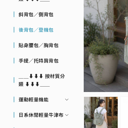
斜背包／側背包
後背包／登機包
貼身腰包／胸背包
手提／托特肩背包
＿＿⬇⬇⬇ 按材質分
類 ⬇⬇⬇＿＿
運動輕量機能
日系休閒輕量牛津布