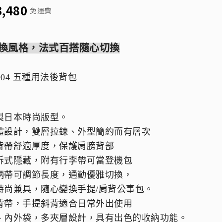
3,480
免運費
換風格，法式百搭隨心切換
2904 五種用法後背包
製日本時尚版型。
體設計，雙層拉鍊、外型簡約而有層次
背帶舒適厚度，保護肩膀背部
拆式隱藏，附有行李帶可當登機包
柄帶可調節長度，通勤優雅切換，
時尚兼具，隨心變換手提/肩背公事包。
背帶，手提斜背適合日常外出使用
、內外袋，多夾層設計，具有出色的收納功能。