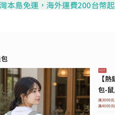
本島免運，海外運費200台幣起算，
機包
【熱
包-鼠
滿3000
滿4000