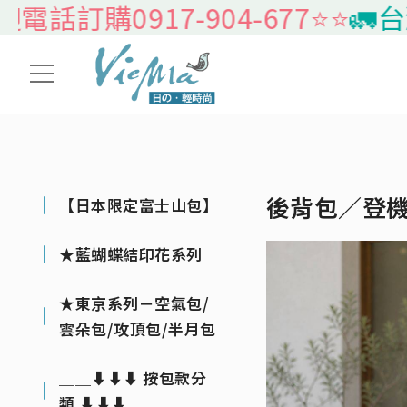
訂購0917-904-677⭐️⭐️
🚛台灣
後背包／登
【日本限定富士山包】
★藍蝴蝶結印花系列
★東京系列－空氣包/
雲朵包/攻頂包/半月包
＿＿⬇⬇⬇ 按包款分
類 ⬇⬇⬇＿＿