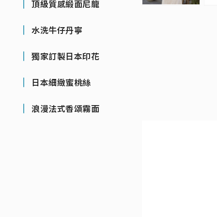
頂級質感緞面尼龍
水洗牛仔丹寧
獨家訂製日本印花
日本細緻蜜桃絲
浪漫法式香頌霧面