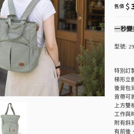
$
售價
一秒變
型號: 
特別訂
梯形立
後背包
背帶可
上方雙
工作與
附有斜
有前後