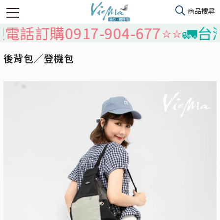
-904-677⭐️⭐️
🚛台灣本島免運
後背包／登機包