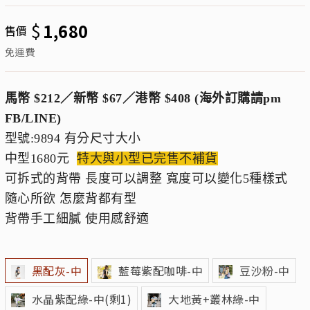
$
1,680
售價
免運費
馬幣 $212／新幣 $67／港幣 $408 (海外訂購請pm
FB/LINE)
型號:9894 有分尺寸大小
中型1680元
特大與小型已完售不補貨
可拆式的背帶 長度可以調整 寬度可以變化5種樣式
隨心所欲 怎麼背都有型
背帶手工細膩 使用感舒適
黑配灰-中
藍莓紫配咖啡-中
豆沙粉-中
水晶紫配綠-中(剩1)
大地黃+叢林綠-中