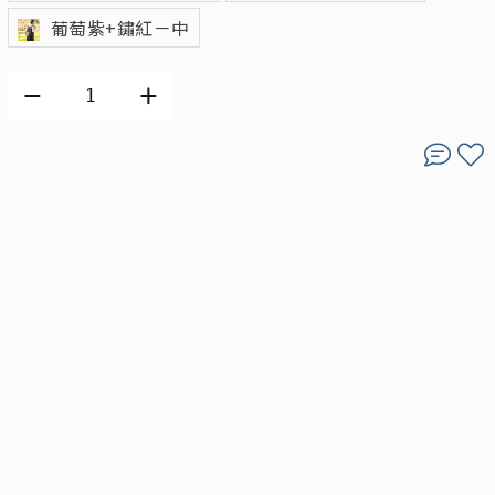
葡萄紫+鏽紅－中