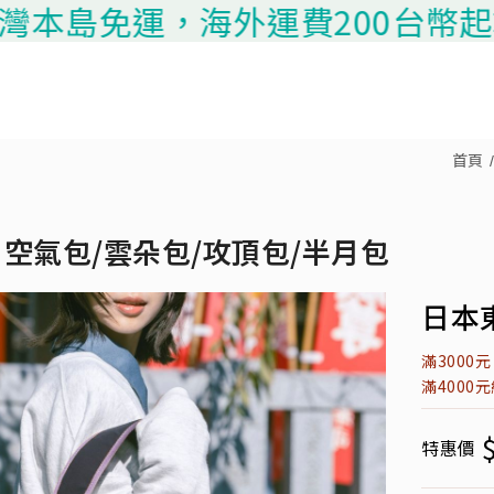
本島免運，海外運費200台幣起算，
首頁
空氣包/雲朵包/攻頂包/半月包
日本東
滿3000
滿4000
特惠價