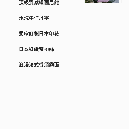
頂級質感緞面尼龍
水洗牛仔丹寧
獨家訂製日本印花
日本細緻蜜桃絲
浪漫法式香頌霧面