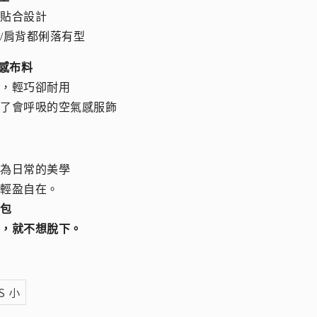
形貼合設計
/肩背都俐落有型
手感布料
緻，輕巧卻耐用
上了會呼吸的空氣感服飾
成為日常的美學
更輕盈自在。
氣包
身，就不想脫下。
S 小