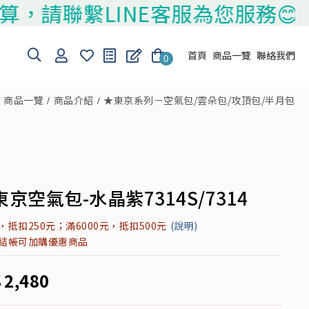
請聯繫LINE客服為您服務😊
首頁
商品一覽
聯絡我們
0
商品一覽
商品介紹
★東京系列－空氣包/雲朵包/攻頂包/半月包
京空氣包-水晶紫7314S/7314
元，抵扣250元；滿6000元，抵扣500元
(說明)
元結帳可加購優惠商品
$
2,480