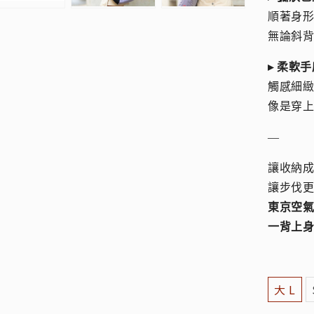
順著身
無論斜背
▸ 柔軟
觸感細
像是穿
—
讓收納
讓步伐
東京空
一背上
大 L