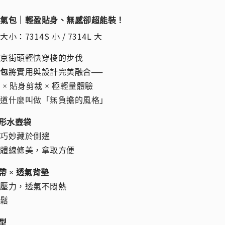
空氣包｜輕盈貼身、無感卻超能裝！
小：7314S 小 / 7314L 大
東京街頭輕快穿梭的步伐
氣包
將實用與設計完美融合──
 × 貼身剪裁 × 極輕量體驗
知道什麼叫做「無負擔的風格」
隱形水壺袋
計巧妙藏於側邊
整體線條美，拿取方便
帶 × 透氣背墊
膀壓力，透氣不悶熱
輕鬆
包型