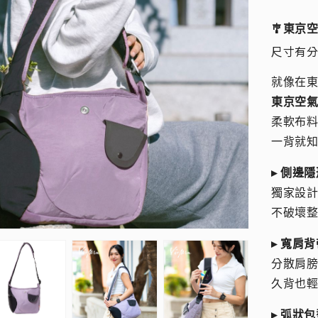
🎐東京
尺寸有分大
就像在
東京空
柔軟布料
一背就
▸ 側邊
獨家設
不破壞
▸ 寬肩背
分散肩
久背也
▸ 弧狀