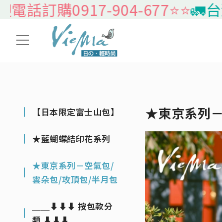
話訂購0917-904-677⭐️⭐️
🚛台灣
★東京系列－
【日本限定富士山包】
★藍蝴蝶結印花系列
★東京系列－空氣包/
雲朵包/攻頂包/半月包
＿＿⬇⬇⬇ 按包款分
類 ⬇⬇⬇＿＿