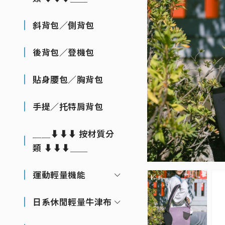
斜背包／側背包
後背包／登機包
貼身腰包／胸背包
手提／托特肩背包
＿＿⬇⬇⬇ 按材質分
類 ⬇⬇⬇＿＿
運動輕量機能
日系休閒輕量牛津布