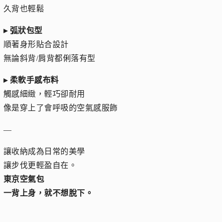
久背也輕鬆
▸ 弧狀包型
順著身形貼合設計
無論斜背/肩背都俐落有型
▸ 柔軟手感布料
觸感細緻，輕巧卻耐用
像是穿上了會呼吸的空氣感服飾
—
讓收納成為日常的美學
讓步伐更輕盈自在。
東京空氣包
一背上身，就不想脫下。