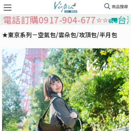
0917-904-677⭐️⭐️
🚛台灣本島
★東京系列－空氣包/雲朵包/攻頂包/半月包