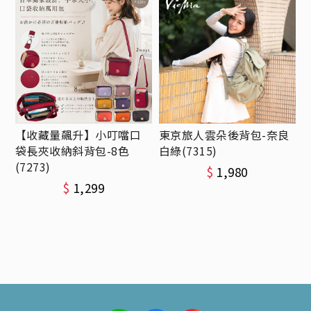
【收藏量飆升】小叮噹口
東京旅人雲朵後背包-奈良
袋長夾收納斜背包-8色
白綠(7315)
(7273)
$
1,980
$
1,299