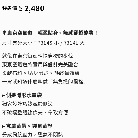
$
2,480
特惠價
🎐東京空氣包｜輕盈貼身、無感卻超能裝！
尺寸有分大小：7314S 小 / 7314L 大
就像在東京街頭輕快穿梭的步伐
東京空氣包
將實用與設計完美融合──
柔軟布料 × 貼身剪裁 × 極輕量體驗
一背就知道什麼叫做「無負擔的風格」
▸ 側邊隱形水壺袋
獨家設計巧妙藏於側邊
不破壞整體線條美，拿取方便
▸ 寬肩背帶 × 透氣背墊
分散肩膀壓力，透氣不悶熱