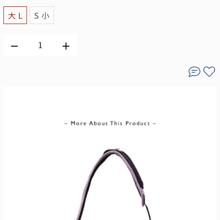
大 L
S 小