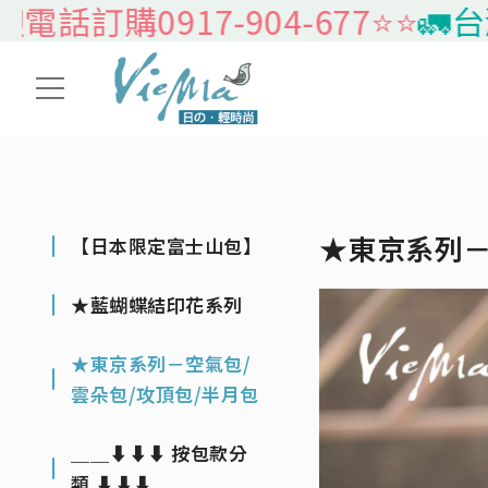
訂購0917-904-677⭐️⭐️
🚛台灣本
★東京系列－
【日本限定富士山包】
★藍蝴蝶結印花系列
★東京系列－空氣包/
雲朵包/攻頂包/半月包
＿＿⬇⬇⬇ 按包款分
類 ⬇⬇⬇＿＿