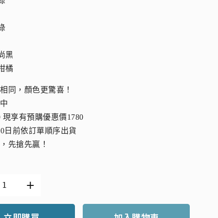
白綠
墨綠
時尚黑
山柑橘
全相同，顏色更驚喜！
放中
0 現享有預購優惠價1780
20日前依訂單順序出貨
限，先搶先贏！
立即購買
加入購物車