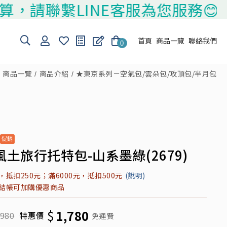
聯繫LINE客服為您服務😊
首頁
商品一覽
聯絡我們
0
商品一覽
商品介紹
★東京系列－空氣包/雲朵包/攻頂包/半月包
土旅行托特包-山系墨綠(2679)
元，抵扣250元；滿6000元，抵扣500元
(說明)
元結帳可加購優惠商品
$
1,780
,980
特惠價
免運費