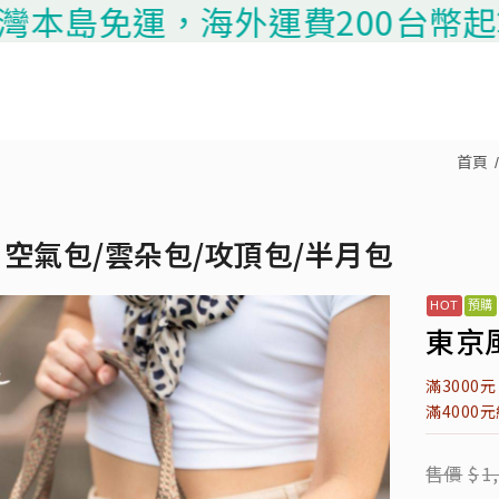
島免運，海外運費200台幣起算，請
首頁
空氣包/雲朵包/攻頂包/半月包
東京風
滿3000
滿4000
售價
$
1