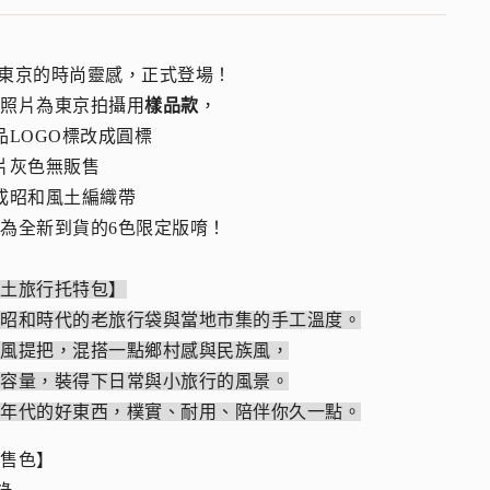
自東京的時尚靈感，正式登場！
品照片為東京拍攝用
樣品款
，
品LOGO標改成圓標
片灰色無販售
成昭和風土編織帶
為全新到貨的6色限定版唷！
風土旅行托特包】
自昭和時代的老旅行袋與當地市集的手工溫度。
織風提把，混搭一點鄉村感與民族風，
的容量，裝得下日常與小旅行的風景。
個年代的好東西，樸實、耐用、陪伴你久一點。
販售色】