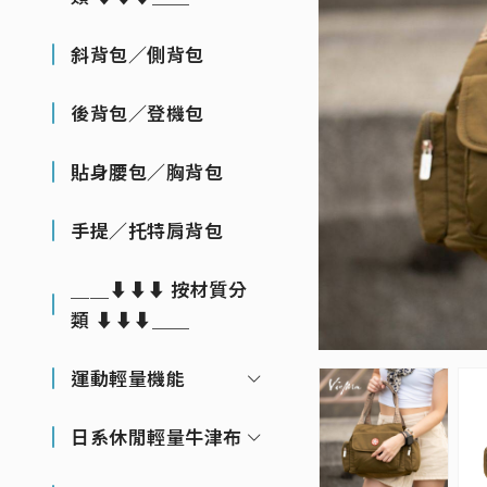
斜背包／側背包
後背包／登機包
貼身腰包／胸背包
手提／托特肩背包
＿＿⬇⬇⬇ 按材質分
類 ⬇⬇⬇＿＿
運動輕量機能
日系休閒輕量牛津布