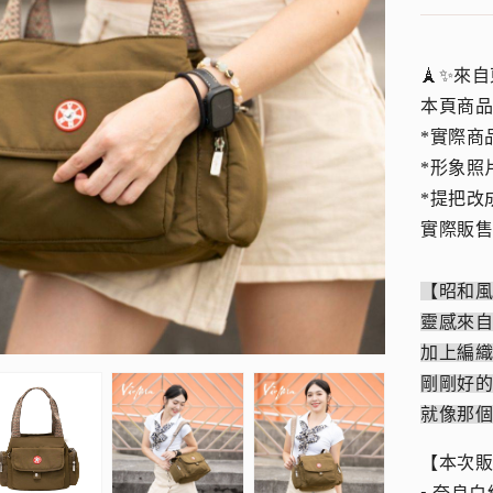
🗼✨來
本頁商
*實際商
*形象照
*提把改
實際販售
【昭和
靈感來
加上編
剛剛好
就像那
【本次