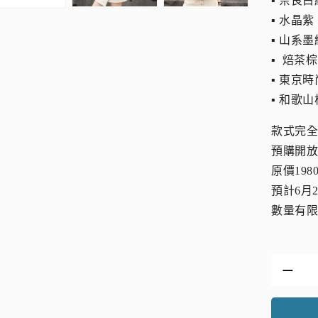
▪︎ 奈良
▪︎ 水晶紫
▪︎ 山系
▪︎ 焙茶棕
▪︎ 東京
▪︎ 和歌
款式完
預購開
原價198
預計6月
數量有