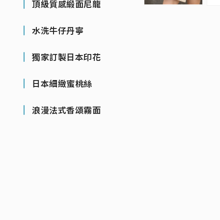
頂級質感緞面尼龍
水洗牛仔丹寧
獨家訂製日本印花
日本細緻蜜桃絲
浪漫法式香頌霧面