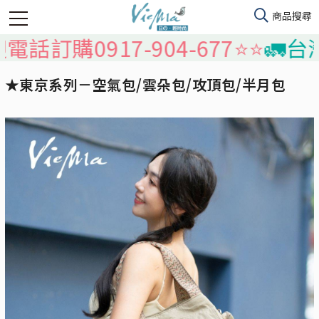
購0917-904-677⭐️⭐️
🚛台灣本島
★東京系列－空氣包/雲朵包/攻頂包/半月包