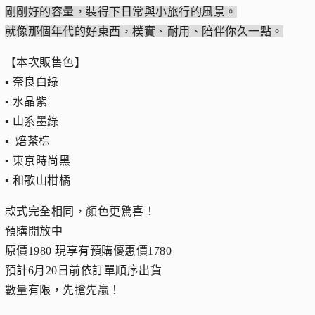
剛剛好的容量，裝得下日常與小旅行的風景。
就像那個年代的好東西，樸實、耐用、陪伴你久一點。
【本次販售色】
▪︎ 奈良白綠
▪︎ 水晶紫
▪︎ 山系墨綠
▪︎ 焙茶棕
▪︎ 東京時尚黑
▪︎ 和歌山柑橘
款式完全相同，顏色更驚喜！
預購開放中
原價1980 現享有預購優惠價1780
預計6月20日前依訂單順序出貨
數量有限，先搶先贏！