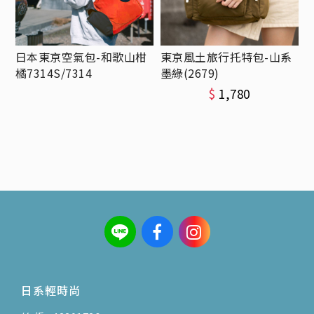
日本東京空氣包-和歌山柑
東京風土旅行托特包-山系
橘7314S/7314
墨綠(2679)
$
1,780
日系輕時尚