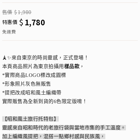
售價
$
1,980
$
1,780
特惠價
免運費
🗼✨來自東京的時尚靈感，正式登場！
本頁商品照片為東京拍攝用
樣品款
，
*實際商品LOGO標改成圓標
*形象照片灰色無販售
*提把改成昭和風土編織帶
實際販售為全新到貨的6色限定版唷！
【昭和風土旅行托特包】
靈感來自昭和時代的老旅行袋與當地市集的手工溫度。
加上編織風提把，混搭一點鄉村感與民族風，