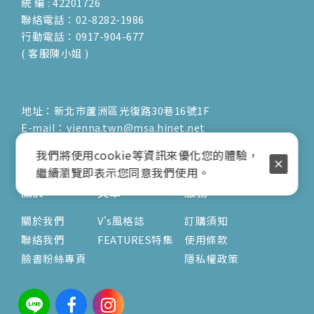
統 編 : 42201726
聯絡電話：02-8282-1986
行動電話：0917-904-677
( 客服陳小姐 )
地址：新北市蘆洲區光復路30巷16號1F
E-mail：vienna.twn@msa.hinet.net
營業時間：9:00am-17:00pm
我們將使用cookie等資訊來優化您的體驗，
( 公休日詳見臉書粉專置頂文 )
繼續瀏覽即表示您同意我們使用。
關於
文章
服務
關於我們
V's風格誌
訂購須知
聯絡我們
FEATURES特集
使用條款
臉書粉絲專頁
隱私權政策