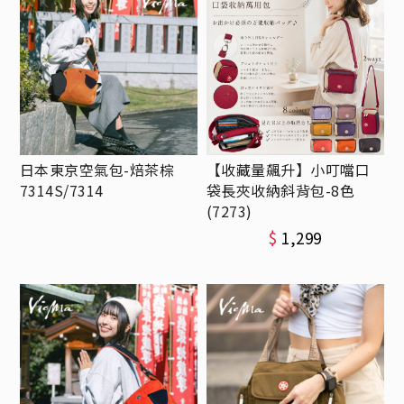
日本東京空氣包-焙茶棕
【收藏量飆升】小叮噹口
7314S/7314
袋長夾收納斜背包-8色
(7273)
$
1,299