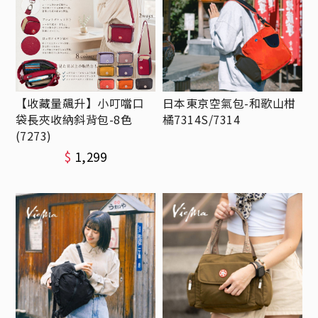
【收藏量飆升】小叮噹口
日本東京空氣包-和歌山柑
袋長夾收納斜背包-8色
橘7314S/7314
(7273)
$
1,299