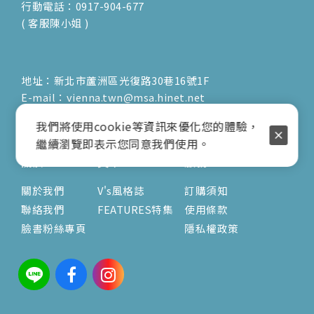
行動電話：0917-904-677
( 客服陳小姐 )
地址：新北市蘆洲區光復路30巷16號1F
E-mail：vienna.twn@msa.hinet.net
營業時間：9:00am-17:00pm
我們將使用cookie等資訊來優化您的體驗，
( 公休日詳見臉書粉專置頂文 )
繼續瀏覽即表示您同意我們使用。
關於
文章
服務
關於我們
V's風格誌
訂購須知
聯絡我們
FEATURES特集
使用條款
臉書粉絲專頁
隱私權政策