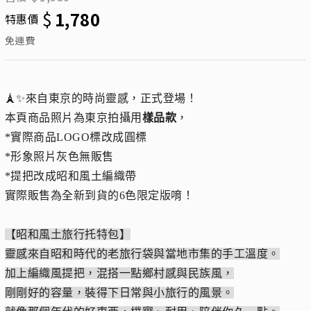
$
1,780
特惠價
免運費
🗼✨來自東京的時尚靈感，正式登場！
本頁商品照片為東京拍攝用
樣品款
，
*實際商品LOGO標改成圓標
*形象照片灰色無販售
*提把改成昭和風土編織帶
實際販售為全新到貨的6色限定版唷！
【昭和風土旅行托特包】
靈感來自昭和時代的老旅行袋與當地市集的手工溫度。
加上編織風提把，混搭一點鄉村感與民族風，
剛剛好的容量，裝得下日常與小旅行的風景。