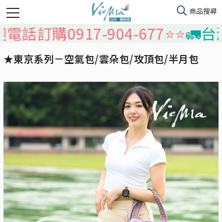
購0917-904-677⭐️⭐️
🚛台灣本島
★東京系列－空氣包/雲朵包/攻頂包/半月包