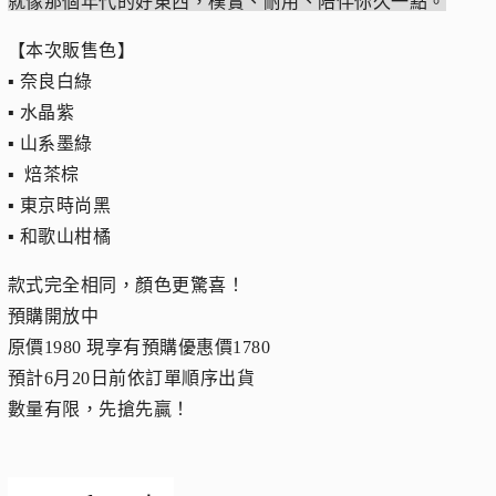
就像那個年代的好東西，樸實、耐用、陪伴你久一點。
【本次販售色】
▪︎ 奈良白綠
▪︎ 水晶紫
▪︎ 山系墨綠
▪︎ 焙茶棕
▪︎ 東京時尚黑
▪︎ 和歌山柑橘
款式完全相同，顏色更驚喜！
預購開放中
原價1980 現享有預購優惠價1780
預計6月20日前依訂單順序出貨
數量有限，先搶先贏！