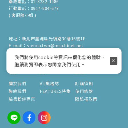
聯絡電話：02-8282-1986
行動電話：0917-904-677
( 客服陳小姐 )
地址：新北市蘆洲區光復路30巷16號1F
E-mail：vienna.twn@msa.hinet.net
營業時間：9:00am-17:00pm
我們將使用cookie等資訊來優化您的體驗，
( 公休日詳見臉書粉專置頂文 )
繼續瀏覽即表示您同意我們使用。
關於
文章
服務
關於我們
V's風格誌
訂購須知
聯絡我們
FEATURES特集
使用條款
臉書粉絲專頁
隱私權政策