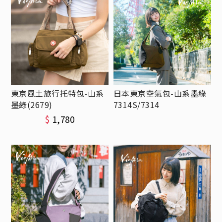
東京風土旅行托特包-山系
日本東京空氣包-山系墨綠
墨綠(2679)
7314S/7314
$
1,780