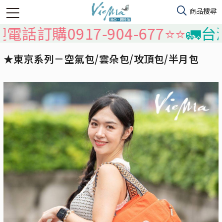
購0917-904-677⭐️⭐️
🚛台灣本
★東京系列－空氣包/雲朵包/攻頂包/半月包