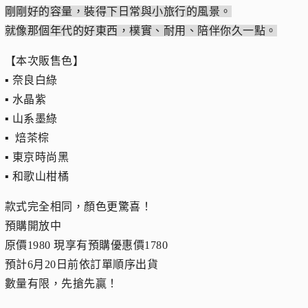
剛剛好的容量，裝得下日常與小旅行的風景。
就像那個年代的好東西，樸實、耐用、陪伴你久一點。
【本次販售色】
▪︎ 奈良白綠
▪︎ 水晶紫
▪︎ 山系墨綠
▪︎ 焙茶棕
▪︎ 東京時尚黑
▪︎ 和歌山柑橘
款式完全相同，顏色更驚喜！
預購開放中
原價1980 現享有預購優惠價1780
預計6月20日前依訂單順序出貨
數量有限，先搶先贏！