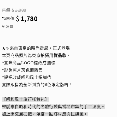
售價
$
1,980
$
1,780
特惠價
免運費
🗼✨來自東京的時尚靈感，正式登場！
本頁商品照片為東京拍攝用
樣品款
，
*實際商品LOGO標改成圓標
*形象照片灰色無販售
*提把改成昭和風土編織帶
實際販售為全新到貨的6色限定版唷！
【昭和風土旅行托特包】
靈感來自昭和時代的老旅行袋與當地市集的手工溫度。
加上編織風提把，混搭一點鄉村感與民族風，