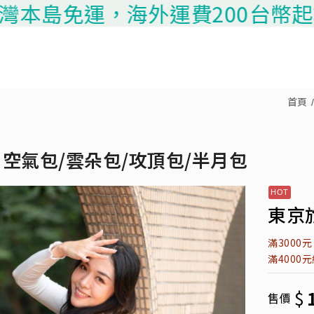
島免運，海外運費200台幣起算，請
首頁
空氣包/雲朵包/攻頂包/半月包
東京旅
滿3000
滿4000
$
售價