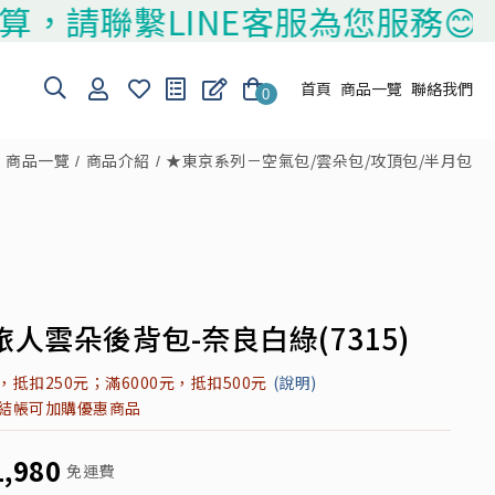
聯繫LINE客服為您服務😊
首頁
商品一覽
聯絡我們
0
商品一覽
商品介紹
★東京系列－空氣包/雲朵包/攻頂包/半月包
人雲朵後背包-奈良白綠(7315)
元，抵扣250元；滿6000元，抵扣500元
(說明)
元結帳可加購優惠商品
1,980
免運費