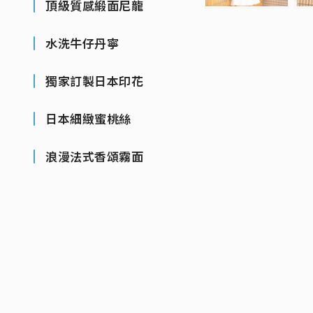
頂級質感緞面尼龍
水洗牛仔丹寧
獨家訂製日本印花
日本細緻蜜桃絲
浪漫法式香頌霧面