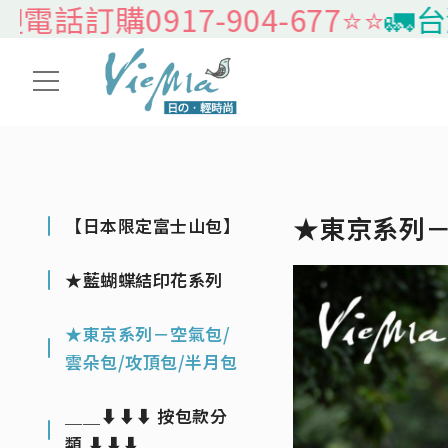
訂購0917-904-677⭐️⭐️
🚛台灣本
★東京系列－
【日本限定富士山包】
★藍蝴蝶結印花系列
★東京系列－空氣包/
雲朵包/攻頂包/半月包
＿＿⬇⬇⬇ 按包款分
類 ⬇⬇⬇＿＿