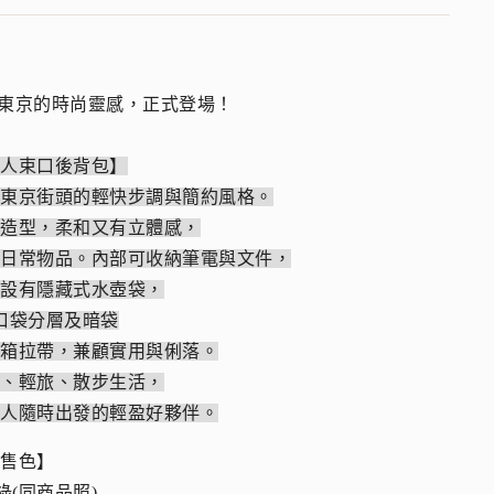
自東京的時尚靈感，正式登場！
旅人束口後背包】
自東京街頭的輕快步調與簡約風格。
皺造型，柔和又有立體感，
取日常物品。內部可收納筆電與文件，
邊設有隱藏式水壺袋，
口袋分層及暗袋
李箱拉帶，兼顧實用與俐落。
勤、輕旅、散步生活，
旅人隨時出發的輕盈好夥伴。
販售色】
白綠(同商品照)