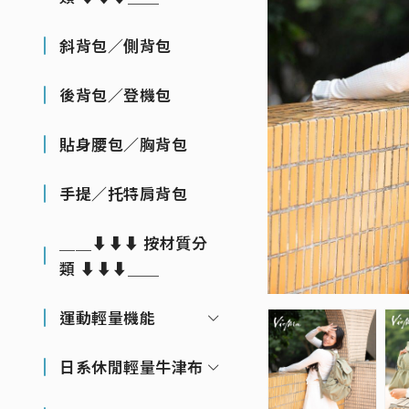
斜背包／側背包
後背包／登機包
貼身腰包／胸背包
手提／托特肩背包
＿＿⬇⬇⬇ 按材質分
類 ⬇⬇⬇＿＿
運動輕量機能
日系休閒輕量牛津布