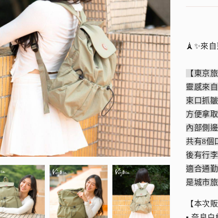
🗼✨來
【東京
靈感來
束口抓
方便拿
內部側
共有8個
後有行
適合通
是城市
【本次
▪︎ 奈良