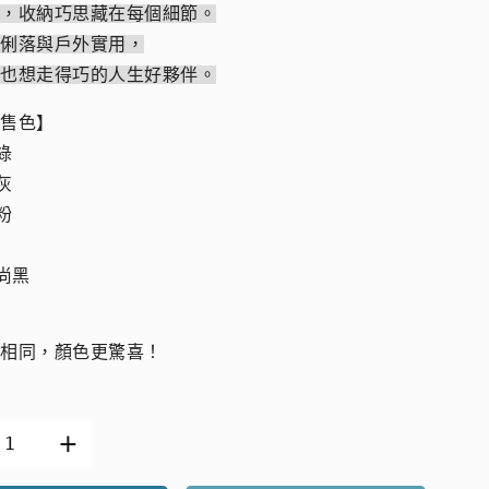
用，收納巧思藏在每個細節。
市俐落與戶外實用，
遠也想走得巧的人生好夥伴。
販售色】
白綠
霧灰
櫻粉
時尚黑
全相同，顏色更驚喜！