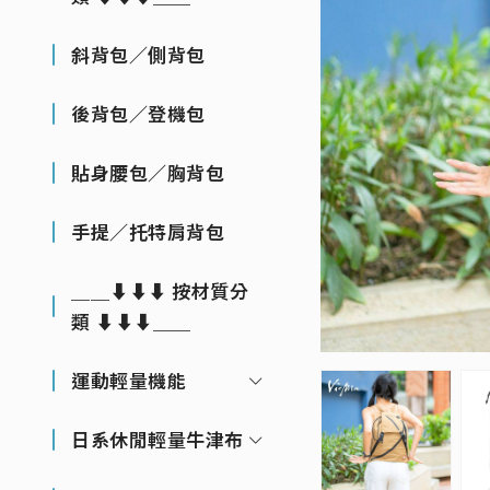
斜背包／側背包
後背包／登機包
貼身腰包／胸背包
手提／托特肩背包
＿＿⬇⬇⬇ 按材質分
類 ⬇⬇⬇＿＿
運動輕量機能
日系休閒輕量牛津布