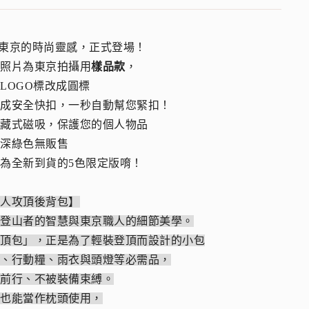
自東京的時尚靈感，正式登場！
品照片為東京拍攝用
樣品款
，
LOGO標改成圓標
級成安全快扣，一秒自動幫您緊扣！
隱藏式磁吸，保護您的個人物品
片深綠色無販售
為全新到貨的5色限定版唷！
職人攻頂後背包】
自登山者的智慧與東京職人的細節美學。
攻頂包」，正是為了輕裝登頂而設計的小包
水、行動糧、雨衣與頭燈等必需品，
盈前行、不被裝備束縛。
，也能當作枕頭使用，