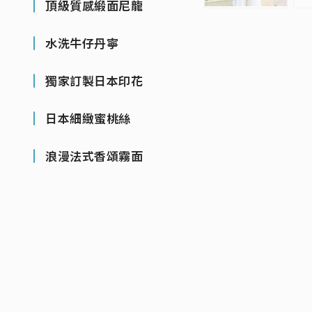
頂級質感緞面尼龍
水洗牛仔丹寧
獨家訂製日本印花
日本細緻蜜桃絲
浪漫法式香頌霧面