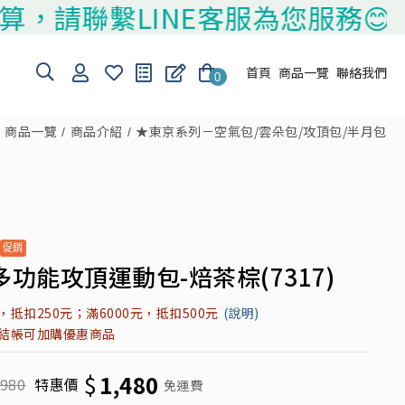
聯繫LINE客服為您服務😊
首頁
商品一覽
聯絡我們
0
商品一覽
商品介紹
★東京系列－空氣包/雲朵包/攻頂包/半月包
功能攻頂運動包-焙茶棕(7317)
元，抵扣250元；滿6000元，抵扣500元
(說明)
元結帳可加購優惠商品
$
1,480
,980
特惠價
免運費