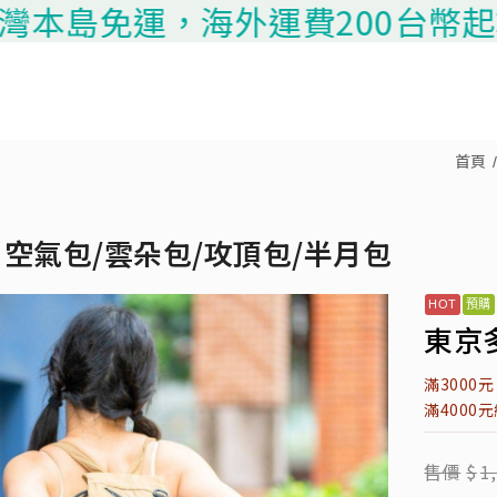
島免運，海外運費200台幣起算，請
首頁
空氣包/雲朵包/攻頂包/半月包
東京多
滿3000
滿4000
售價
$
1