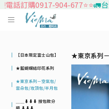
訂購0917-904-677⭐️⭐️
🚛台灣本
★東京系列－
【日本限定富士山包】
★藍蝴蝶結印花系列
★東京系列－空氣包/
雲朵包/攻頂包/半月包
＿＿⬇⬇⬇ 按包款分
類 ⬇⬇⬇＿＿