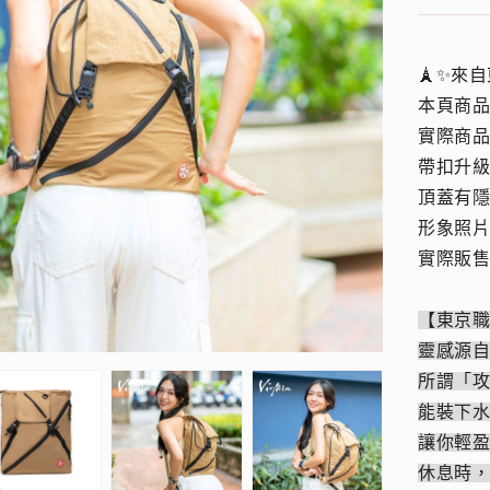
🗼✨來
本頁商
實際商品
帶扣升
頂蓋有
形象照
實際販售
【東京
靈感源
所謂「
能裝下
讓你輕
休息時