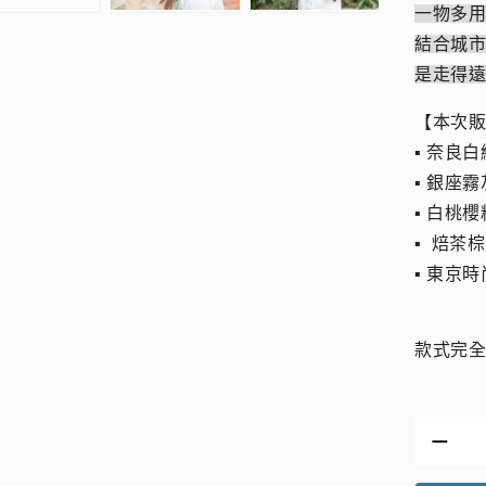
一物多
結合城
是走得
【本次
▪︎ 奈良
▪︎ 銀座
▪︎ 白桃
▪︎ 焙茶棕
▪︎ 東京
款式完