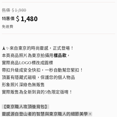
售價
$
1,980
$
1,480
特惠價
免運費
🗼✨來自東京的時尚靈感，正式登場！
本頁商品照片為東京拍攝用
樣品款
，
實際商品LOGO標改成圓標
帶扣升級成安全快扣，一秒自動幫您緊扣！
頂蓋有隱藏式磁吸，保護您的個人物品
形象照片深綠色無販售
實際販售為全新到貨的5色限定版唷！
【東京職人攻頂後背包】
靈感源自登山者的智慧與東京職人的細節美學。