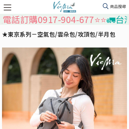
購0917-904-677⭐️⭐️
🚛台灣本島
★東京系列－空氣包/雲朵包/攻頂包/半月包