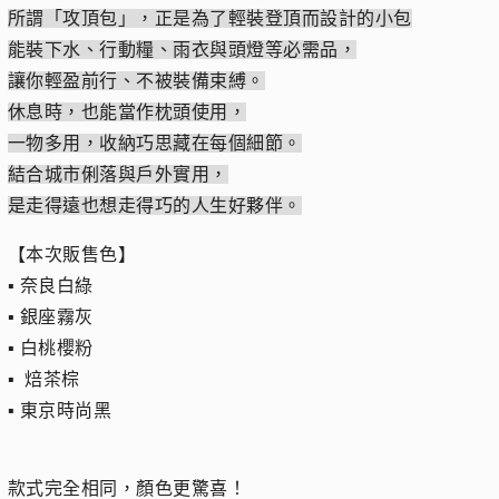
所謂「攻頂包」，正是為了輕裝登頂而設計的小包
能裝下水、行動糧、雨衣與頭燈等必需品，
讓你輕盈前行、不被裝備束縛。
休息時，也能當作枕頭使用，
一物多用，收納巧思藏在每個細節。
結合城市俐落與戶外實用，
是走得遠也想走得巧的人生好夥伴。
【本次販售色】
▪︎ 奈良白綠
▪︎ 銀座霧灰
▪︎ 白桃櫻粉
▪︎ 焙茶棕
▪︎ 東京時尚黑
款式完全相同，顏色更驚喜！