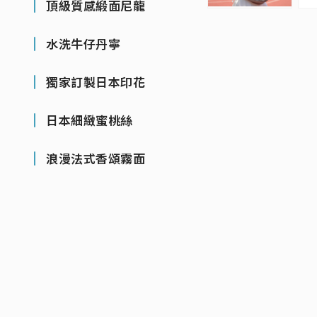
頂級質感緞面尼龍
水洗牛仔丹寧
獨家訂製日本印花
日本細緻蜜桃絲
浪漫法式香頌霧面