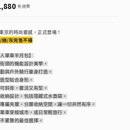
1,880
免運費
自東京的時尚靈感，正式登場！
/綠/灰完售不補
職人單車半月包】
京街頭的機能設計美學，
通勤與戶外騎行量身打造。
月造型貼合身形，
也可斜背，靈活又有型。
思收納設計，包括隱藏式水壺袋、
票專屬夾層、分層收納空間，讓一切井然有序。
騎單車穿梭城市，或日常輕旅行，
巧不累贅的最佳選擇。