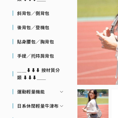
斜背包／側背包
後背包／登機包
貼身腰包／胸背包
手提／托特肩背包
＿＿⬇⬇⬇ 按材質分
類 ⬇⬇⬇＿＿
運動輕量機能
日系休閒輕量牛津布