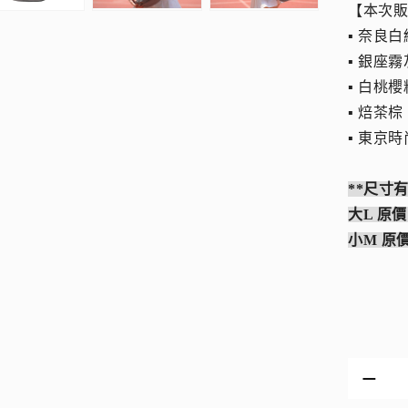
【本次
▪︎ 奈良
▪︎ 銀座
▪︎ 白桃
▪︎ 焙茶棕
▪︎ 東京
**尺寸
大L 原價
小M 原價