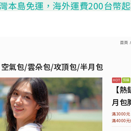
島免運，海外運費200台幣起算，請
首頁
空氣包/雲朵包/攻頂包/半月包
【熱
月包胸
滿3000
滿4000