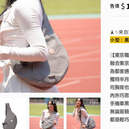
$
售價
🗼✨來
小型：黑
【東京
融合東
為都會
獨特半
可胸背
內外巧
手機車
無論是
都是輕