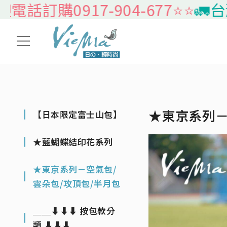
訂購0917-904-677⭐️⭐️
🚛台灣本
★東京系列－
【日本限定富士山包】
★藍蝴蝶結印花系列
★東京系列－空氣包/
雲朵包/攻頂包/半月包
＿＿⬇⬇⬇ 按包款分
類 ⬇⬇⬇＿＿