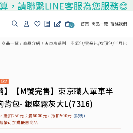
聯繫LINE客服為您服務😊
首頁
商品一覽
聯絡我們
0
商品一覽
商品介紹
★東京系列－空氣包/雲朵包/攻頂包/半月包
銷】【M號完售】東京職人單車半
背包- 銀座霧灰大L(7316)
元，抵扣250元；滿6000元，抵扣500元
(說明)
元結帳可加購優惠商品