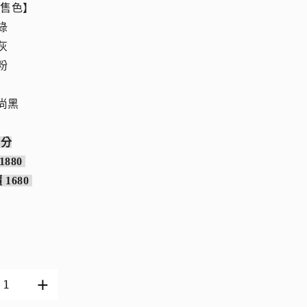
販售色】
白綠
霧灰
櫻粉
時尚黑
有分
1880
 1680