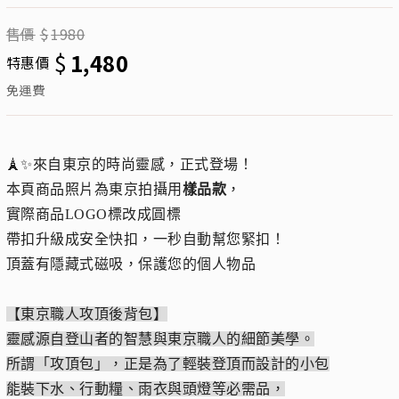
售價
$
1980
$
1,480
特惠價
免運費
🗼✨來自東京的時尚靈感，正式登場！
本頁商品照片為東京拍攝用
樣品款
，
實際商品LOGO標改成圓標
帶扣升級成安全快扣，一秒自動幫您緊扣！
頂蓋有隱藏式磁吸，保護您的個人物品
【東京職人攻頂後背包】
靈感源自登山者的智慧與東京職人的細節美學。
所謂「攻頂包」，正是為了輕裝登頂而設計的小包
能裝下水、行動糧、雨衣與頭燈等必需品，