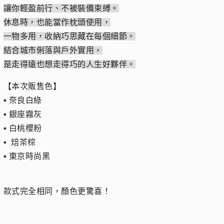
讓你輕盈前行、不被裝備束縛。
休息時，也能當作枕頭使用，
一物多用，收納巧思藏在每個細節。
結合城市俐落與戶外實用，
是走得遠也想走得巧的人生好夥伴。
【本次販售色】
▪︎ 奈良白綠
▪︎ 銀座霧灰
▪︎ 白桃櫻粉
▪︎ 焙茶棕
▪︎ 東京時尚黑
款式完全相同，顏色更驚喜！