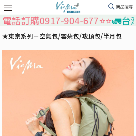
購0917-904-677⭐️⭐️
🚛台灣本島
★東京系列－空氣包/雲朵包/攻頂包/半月包