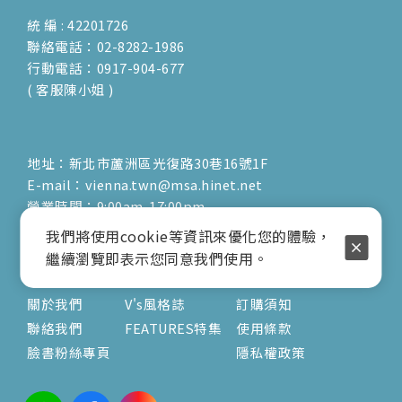
統 編 : 42201726
聯絡電話：02-8282-1986
行動電話：0917-904-677
( 客服陳小姐 )
地址：新北市蘆洲區光復路30巷16號1F
E-mail：vienna.twn@msa.hinet.net
營業時間：9:00am-17:00pm
( 公休日詳見臉書粉專置頂文 )
我們將使用cookie等資訊來優化您的體驗，
繼續瀏覽即表示您同意我們使用。
關於
文章
服務
關於我們
V's風格誌
訂購須知
聯絡我們
FEATURES特集
使用條款
臉書粉絲專頁
隱私權政策