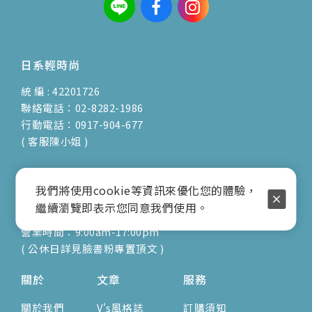
日系輕時尚
統 編 : 42201726
聯絡電話：02-8282-1986
行動電話：0917-904-677
( 客服陳小姐 )
我們將使用cookie等資訊來優化您的體驗，
地址：新北市蘆洲區光復路30巷16號1F
繼續瀏覽即表示您同意我們使用。
E-mail：vienna.twn@msa.hinet.net
營業時間：9:00am-17:00pm
( 公休日詳見臉書粉專置頂文 )
關於
文章
服務
關於我們
V's風格誌
訂購須知