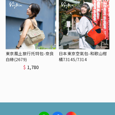
東京風土旅行托特包-奈良
日本東京空氣包-和歌山柑
白綠(2679)
橘7314S/7314
$
1,780