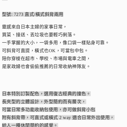
型號: 7273 直式/橫式斜背兩用
靈感來自日本主婦的家事日常，
買菜、接送、丟垃圾也要輕巧俐落。
一手掌握的大小，一袋多用，像口袋一樣貼身可靠。
可斜背可直提，橫式也OK，可當包中包。
陪你穿梭在超市、學校、市場與電車之間，
是家政婦也會偷偷推薦的日常收納神隊友。
日本特別訂製配色，選用復古經典的撞色。
長夾型的立體設計，外型簡約而有層次，
可當日常多功能收納包使用，亦可做斜背小包
附有斜背帶，可直式或橫式 2 way 適合日常外出使用，
給人一種休閒簡約的感覺。