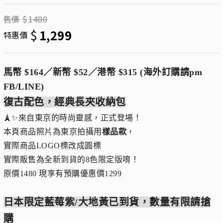
售價
$
1480
$
1,299
特惠價
馬幣 $164／新幣 $52／港幣 $315 (海外訂購請pm
FB/LINE)
復古配色，經典長夾收納包
🗼✨來自東京的時尚靈感，正式登場！
本頁商品照片為東京拍攝用
樣品款
，
實際商品LOGO標改成圓標
實際販售為全新到貨的8色限定版唷！
原價1480 現享有預購優惠價1299
日本限定藍莓紫/大地黃已到貨，數量有限請搶
購