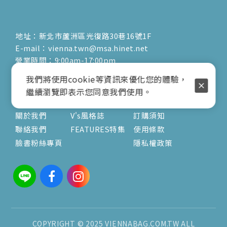
地址：新北市蘆洲區光復路30巷16號1F
E-mail：vienna.twn@msa.hinet.net
營業時間：9:00am-17:00pm
( 公休日詳見臉書粉專置頂文 )
我們將使用cookie等資訊來優化您的體驗，
繼續瀏覽即表示您同意我們使用。
關於
文章
服務
關於我們
V's風格誌
訂購須知
聯絡我們
FEATURES特集
使用條款
臉書粉絲專頁
隱私權政策
COPYRIGHT © 2025 VIENNABAG.COM.TW ALL