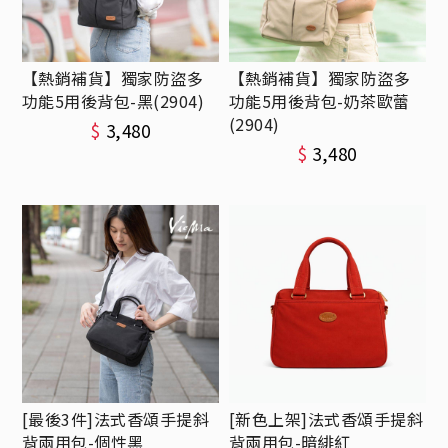
【熱銷補貨】獨家防盜多
【熱銷補貨】獨家防盜多
功能5用後背包-黑(2904)
功能5用後背包-奶茶歐蕾
(2904)
$
3,480
$
3,480
[最後3件]法式香頌手提斜
[新色上架]法式香頌手提斜
背兩用包-個性黑
背兩用包-暗緋紅