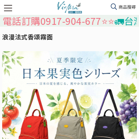
0917-904-677⭐️⭐️
🚛台灣本島
浪漫法式香頌霧面