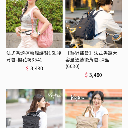
法式香頌運動風護背15L後
【熱銷補貨】法式香頌大
背包-櫻花粉3541
容量通勤後背包-深藍
(6030)
$
3,480
$
3,480