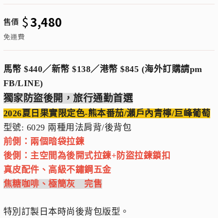
$
3,480
售價
免運費
馬幣 $440／新幣 $138／港幣 $845 (海外訂購請pm
FB/LINE)
獨家防盜後開，旅行通勤首選
2026夏日果實限定色-熊本番茄/瀨戶內青檸/巨峰葡萄
型號: 6029 兩種用法肩背/後背包
前側：兩個暗袋拉鍊
後側：主空間為後開式拉鍊+防盜拉鍊鎖扣
真皮配件、高級不鏽鋼五金
焦糖咖啡、極簡灰 完售
特別訂製日本時尚後背包版型。