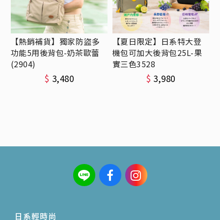
【熱銷補貨】獨家防盜多
【夏日限定】日系特大登
功能5用後背包-奶茶歐蕾
機包可加大後背包25L-果
(2904)
實三色3528
$
3,480
$
3,980
日系輕時尚