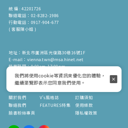
統 編 : 42201726
聯絡電話：02-8282-1986
行動電話：0917-904-677
( 客服陳小姐 )
地址：新北市蘆洲區光復路30巷16號1F
E-mail：vienna.twn@msa.hinet.net
營業時間：9:00am-17:00pm
( 公休日詳見臉書粉專置頂文 )
我們將使用cookie等資訊來優化您的體驗，
繼續瀏覽即表示您同意我們使用。
關於
文章
服務
關於我們
V's風格誌
訂購須知
聯絡我們
FEATURES特集
使用條款
臉書粉絲專頁
隱私權政策