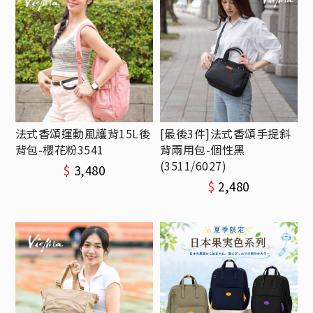
法式香頌運動風護背15L後
[最後3件]法式香頌手提斜
背包-櫻花粉3541
背兩用包-個性黑
(3511/6027)
$
3,480
$
2,480