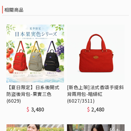
相關商品
【夏日限定】日系後開式
[新色上架]法式香頌手提斜
防盜後背包-果實三色
背兩用包-暗緋紅
(6029)
(6027/3511)
$
3,480
$
2,480