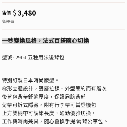
$
3,480
售價
免運費
一秒變換風格，法式百搭隨心切換
型號: 2904 五種用法後背包
特別訂製日本時尚版型。
梯形立體設計，雙層拉鍊、外型簡約而有層次
後背包背帶舒適厚度，保護肩膀背部
背帶可拆式隱藏，附有行李帶可當登機包
上方雙柄帶可調節長度，通勤優雅切換，
工作與時尚兼具，隨心變換手提/肩背公事包。