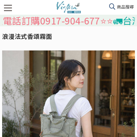
購0917-904-677⭐️⭐️
🚛台灣本
浪漫法式香頌霧面