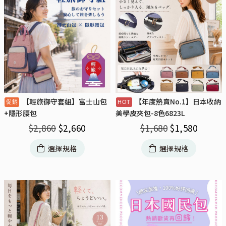
【輕旅御守套組】富士山包
【年度熱賣No.1】日本收納
+隱形腰包
美學皮夾包-8色6823L
$
2,860
$
2,660
$
1,680
$
1,580
選擇規格
選擇規格