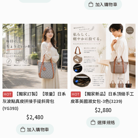
加入購物車
【獨家訂製】【限量】日系
【獨家新品】日系頂級手工
灰波點真皮拼接手提斜背包
皮革英國淑女包-3色(3239)
(YG393)
$
2,880
$
2,480
選擇規格
加入購物車