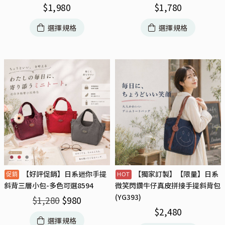
$
1,980
$
1,780
選擇規格
選擇規格
【好評促銷】日系迷你手提
【獨家訂製】【限量】日系
斜背三層小包-多色可選8594
微笑閃鑽牛仔真皮拼接手提斜背包
(YG393)
$
1,280
$
980
$
2,480
選擇規格