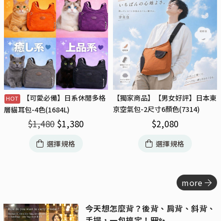
【可愛必備】日系休閒多格
【獨家商品】【男女好評】日本東
京空氣包-2尺寸6顏色(7314)
層貓耳包-4色(1684L)
$
2,080
$
1,480
$
1,380
選擇規格
選擇規格
more
今天想怎麼背？後背、肩背、斜背、
手提，一包搞定！🎒✨