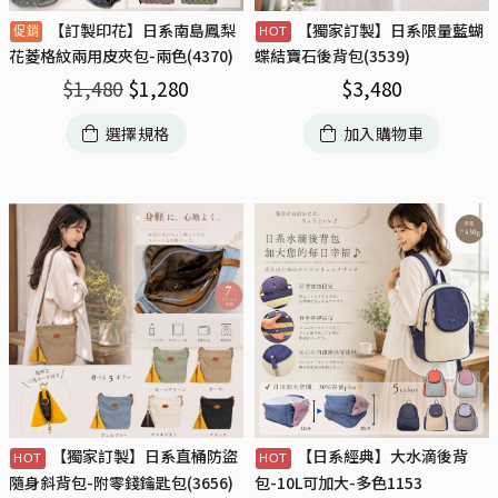
【訂製印花】日系南島鳳梨
【獨家訂製】日系限量藍蝴
花菱格紋兩用皮夾包-兩色(4370)
蝶結寶石後背包(3539)
$
1,480
$
1,280
$
3,480
選擇規格
加入購物車
【獨家訂製】日系直桶防盜
【日系經典】大水滴後背
隨身斜背包-附零錢鑰匙包(3656)
包-10L可加大-多色1153