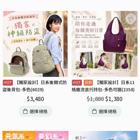
【獨家設計】日系後開式防
【獨家設計】日系11
盜後背包-多色(6029)
格層流浪托特包-多色可選(2358)
$
3,480
$
1,880
$
1,380
選擇規格
選擇規格