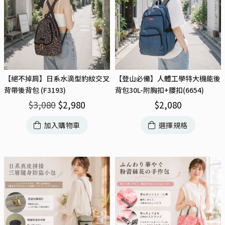
【絕不掉肩】日系水滴型豹紋交叉
【登山必備】人體工學特大機能後
背帶後背包 (F3193)
背包30L-附胸扣+腰扣(6654)
$
3,080
$
2,980
$
2,080
加入購物車
選擇規格