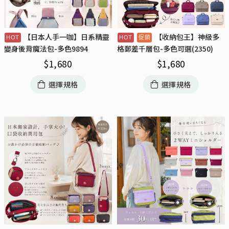
【日本人手一咖】日系精靈
【收納包王】神級多
變身後背魔法包-多色9894
格郵差千層包-多色可選(2350)
$
1,680
$
1,680
選擇規格
選擇規格