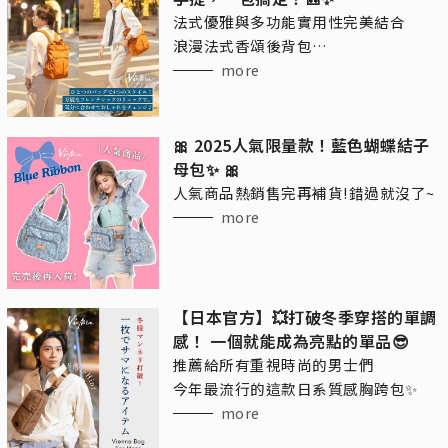
法式優雅與多功能實用性完美結合
浪漫法式香頌後背包
讓你的日常搭配更加自由！
more
🎀 2025人氣限量款！藍色蝴蝶結子
母包✨ 🎀
人氣商品熱銷售完再補貨!錯過就沒了~
more
【日本官方】💥打破冬季穿搭的單調
感！ 一個就能成為亮點的單品😎
推薦給所有重視時尚的男士們
今年最流行的這款日系質感胸跨包✨
more