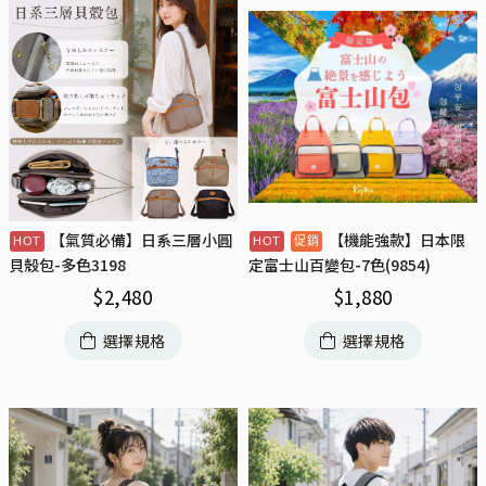
【氣質必備】日系三層小圓
【機能強款】日本限
貝殼包-多色3198
定富士山百變包-7色(9854)
$
2,480
$
1,880
選擇規格
選擇規格