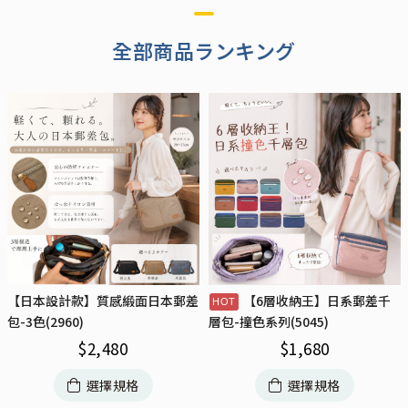
全部商品ランキング
【日本設計款】質感緞面日本郵差
【6層收納王】日系郵差千
包-3色(2960)
層包-撞色系列(5045)
$
2,480
$
1,680
選擇規格
選擇規格