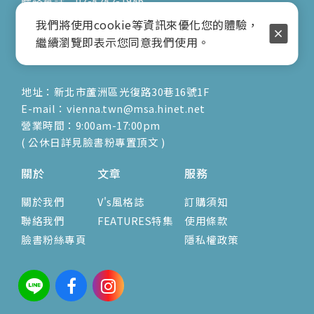
聯絡電話：02-8282-1986
行動電話：0917-904-677
我們將使用cookie等資訊來優化您的體驗，
( 客服陳小姐 )
繼續瀏覽即表示您同意我們使用。
地址：新北市蘆洲區光復路30巷16號1F
E-mail：vienna.twn@msa.hinet.net
營業時間：9:00am-17:00pm
( 公休日詳見臉書粉專置頂文 )
關於
文章
服務
關於我們
V's風格誌
訂購須知
聯絡我們
FEATURES特集
使用條款
臉書粉絲專頁
隱私權政策