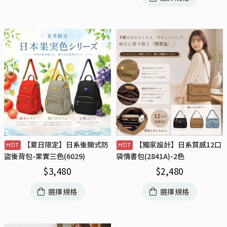
【夏日限定】日系後開式防
【獨家設計】日系質感12口
盜後背包-果實三色(6029)
袋情書包(2841A)-2色
$
3,480
$
2,480
選擇規格
選擇規格