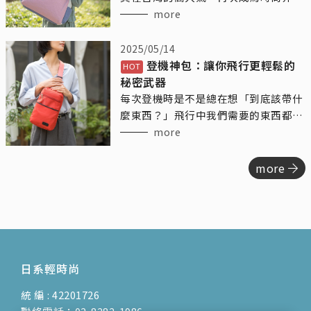
焦點。這位以廣告演員身份活躍的女
more
神，憑藉其出色的模特兒背景，為我們
帶來了不少精彩的時尚演繹。
2025/05/14
登機神包：讓你飛行更輕鬆的
秘密武器
每次登機時是不是總在想「到底該帶什
麼東西？」飛行中我們需要的東西都挺
多的，水瓶、手機、耳機、零食、護膚
more
品……結果登機包總是塞得亂七八糟。
今天來跟你們聊聊「登機隨身包」這個
more
神奇的小夥伴，讓你的飛行不再糾結，
輕鬆有序，還能讓你每次登機都優雅地
出發！
日系輕時尚
統 編 : 42201726