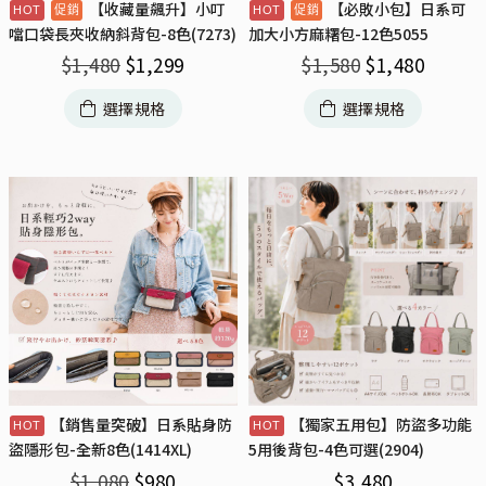
【收藏量飆升】小叮
【必敗小包】日系可
噹口袋長夾收納斜背包-8色(7273)
加大小方麻糬包-12色5055
$
1,480
$
1,299
$
1,580
$
1,480
選擇規格
選擇規格
【銷售量突破】日系貼身防
【獨家五用包】防盜多功能
盜隱形包-全新8色(1414XL)
5用後背包-4色可選(2904)
$
1,080
$
980
$
3,480