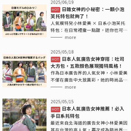
2025/06/19
日雜女神的小秘密：一顆小泡
芙托特包就夠了！
人氣模特兒小林愛美 × 日系小泡芙托
特包：在日常裡撒一點甜，迷你也可以
很有態度
more
2025/05/18
日本人氣廣告女神穿搭：吐司
大方包，五款顏色展現獨特風格！
作為日本廣告界的人氣女神，小林愛美
不僅在廣告中大放異彩，她的時尚品味
也引領了不少女性的潮流。近日，她背
more
的這款Vienna日系輕時尚品牌的吐司大
方包，這款包包不僅簡約大方，還兼具
2025/05/15
實用性，是她日常生活中的得力助手。
日本人氣廣告女神推薦！必入
手日系托特包
最近來自北海道的廣告女神小林愛美因
其在台灣的高人氣，再次成為時尚界的