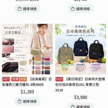
選擇規格
選擇規格
【店長最愛】日
【夏日限定】日系特大登機
預購
系撞色三層方糖包-8色6808
包可加大後背包25L-果實三色
3528
$
1,280
$
3,980
選擇規格
選擇規格