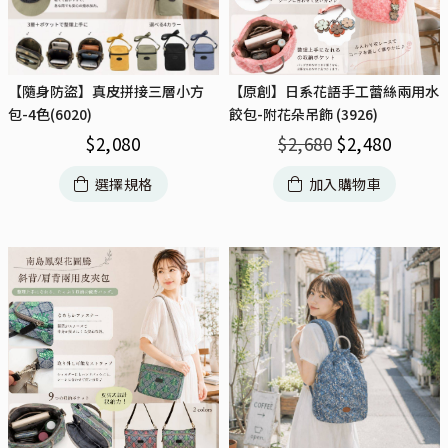
【隨身防盜】真皮拼接三層小方
【原創】日系花語手工蕾絲兩用水
包-4色(6020)
餃包-附花朵吊飾 (3926)
$
2,080
$
2,680
$
2,480
選擇規格
加入購物車