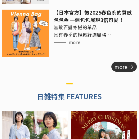
【日本官方】🌺2025春色系的質感
包包☘️ 一個包包展現3倍可愛！
無敵百變穿搭的單品
具有春季的輕鬆舒適風格
又帶點精緻的成熟休閒感
more
more
日雑特集 FEATURES