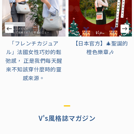
【日本官方】🎄聖誕的
【日本官方】充滿可愛
橙色樂章🎶
與溫馨的浪漫季節到
來！
V's風格誌マガジン