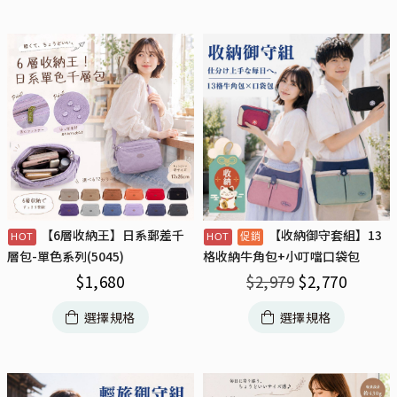
【6層收納王】日系郵差千
【收納御守套組】13
層包-單色系列(5045)
格收納牛角包+小叮噹口袋包
$
1,680
$
2,979
$
2,770
選擇規格
選擇規格