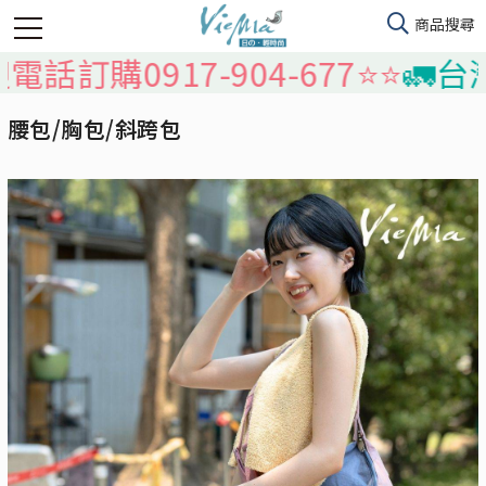
17-904-677⭐️⭐️
🚛台灣本島免
腰包/胸包/斜跨包