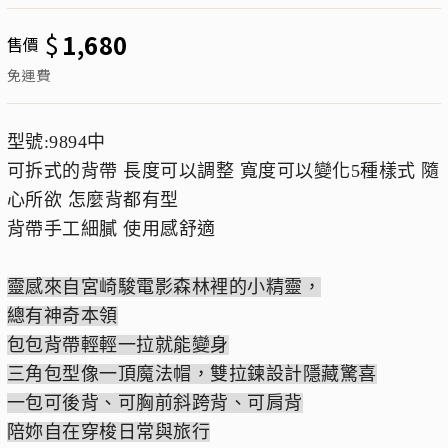
$
1,680
售價
免運費
型號:9894中
可拆式的背帶 長度可以調整 寬度可以變化5種樣式 隨
心所欲 怎麼背都有型
背帶手工細膩 使用感舒適
靈感來自宮崎駿電影森林裡的小精靈，
總有神奇本領
包包背帶輕輕一拉就能變身
三角包型像一頂魔法帽，雙拉鍊設計隱藏驚喜
一包可後背、可胸前斜跨背、可肩背
陪妳自在穿梭日常與旅行