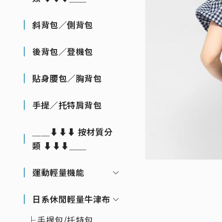
斜背包／側背包
後背包／登機包
貼身腰包／胸背包
手提／托特肩背包
＿＿⬇⬇⬇ 按材質分
類 ⬇⬇⬇＿＿
運動輕量機能
日系休閒輕量牛津布
手提包/托特包