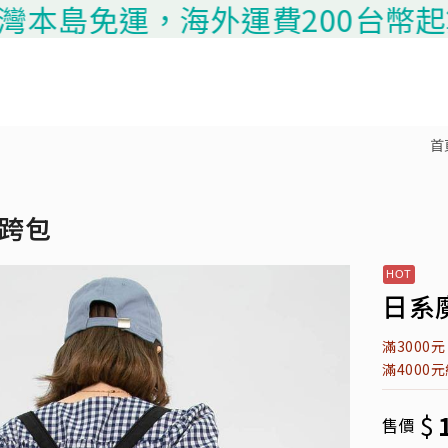
免運，海外運費200台幣起算，請聯
首
斜跨包
日系
滿3000
滿4000
$
售價