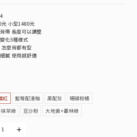
4
0元 小型1480元
背帶 長度可以調整
變化5種樣式
 怎麼背都有型
細膩 使用感舒適
鏽紅
藍莓配淺咖
黑配灰
珊瑚粉橘
+抹茶綠
豆沙粉
大地黃+叢林綠