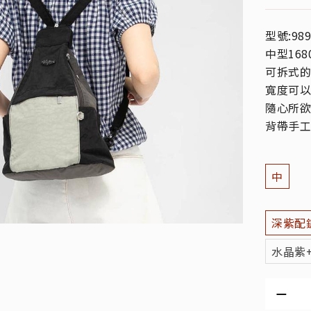
型號:989
中型168
可拆式的
寬度可以
隨心所欲
背帶手工
中
深紫配
水晶紫