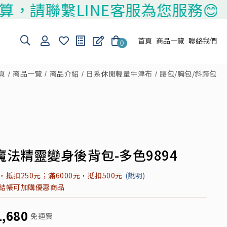
繫LINE客服為您服務😊
首頁
商品一覽
聯絡我們
0
頁
商品一覽
商品介紹
日系休閒輕量牛津布
腰包/胸包/斜跨包
魔法精靈變身後背包-多色9894
元，抵扣250元；滿6000元，抵扣500元
(說明)
元結帳可加購優惠商品
1,680
免運費