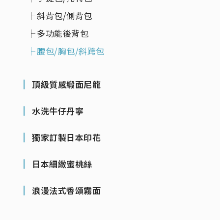
斜背包/側背包
多功能後背包
腰包/胸包/斜跨包
頂級質感緞面尼龍
水洗牛仔丹寧
獨家訂製日本印花
日本細緻蜜桃絲
浪漫法式香頌霧面