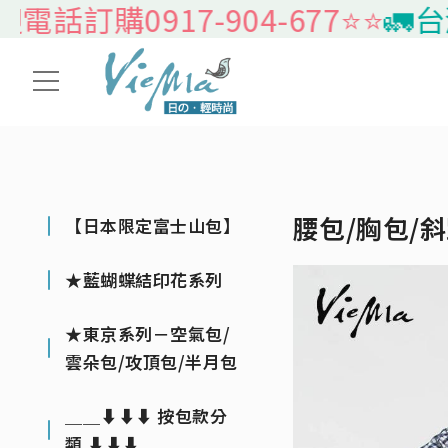
0917-904-677⭐️⭐️
🚛台灣本島
腰包/胸包/
【日本限定富士山包】
★藍蝴蝶結印花系列
★東京系列－空氣包/
雲朵包/攻頂包/半月包
＿＿⬇⬇⬇ 按包款分
類 ⬇⬇⬇＿＿